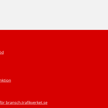
töd
unktion
för bransch.trafikverket.se