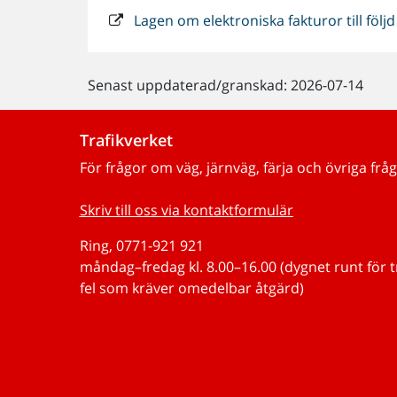
Lagen om elektroniska fakturor till följ
Senast uppdaterad/granskad: 2026-07-14
Trafikverket
För frågor om väg, järnväg, färja och övriga fråg
Skriv till oss via kontaktformulär
Ring, 0771-921 921
måndag–fredag kl. 8.00–16.00 (dygnet runt för 
fel som kräver omedelbar åtgärd)