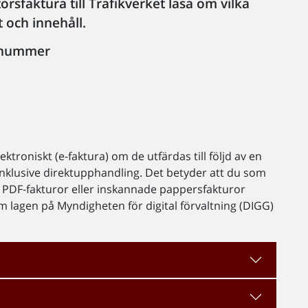
rsfaktura till Trafikverket läsa om vilka
 och innehåll.
gsnummer
ektroniskt (e-faktura) om de utfärdas till följd av en
 inklusive direktupphandling. Det betyder att du som
ra. PDF-fakturor eller inskannade pappersfakturor
m lagen på Myndigheten för digital förvaltning (DIGG)