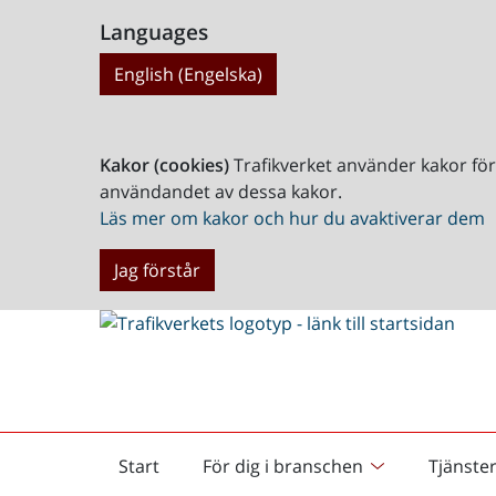
Languages
English (Engelska)
Kakor (cookies)
Trafikverket använder kakor fö
användandet av dessa kakor.
Läs mer om kakor och hur du avaktiverar dem
Jag förstår
Start
För dig i branschen
Tjänste
Startsida