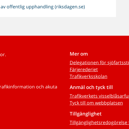
d av offentlig upphandling (riksdagen.se)
Mer om
or.
Delegationen för sjöfartss
Färjerederiet
Trafikverksskolan
trafikinformation och akuta
Anmäl och tyck till
Trafikverkets visselblåsarf
Tyck till om webbplatsen
Tillgänglighet
Tillgänglighetsredogörelse 