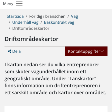
Meny
Du
Startsida
För dig i branschen
Väg
är
Underhåll väg
Baskontrakt väg
här:
Driftområdeskartor
Driftområdeskartor
Dela
Kontaktuppgifter
I kartan nedan ser du vilka entreprenörer
som sköter vägunderhållet inom ett
geografiskt område. Under "Länskartor"
finns information om driftentreprenören i
ett särskilt område och kartor över området.