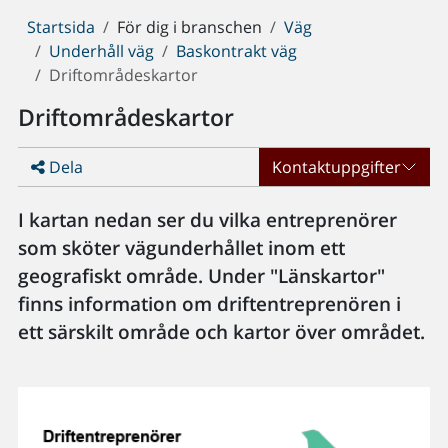
Du
Startsida
För dig i branschen
Väg
är
Underhåll väg
Baskontrakt väg
här:
Driftområdeskartor
Driftområdeskartor
Dela
Kontaktuppgifter
I kartan nedan ser du vilka entreprenörer
som sköter vägunderhållet inom ett
geografiskt område. Under "Länskartor"
finns information om driftentreprenören i
ett särskilt område och kartor över området.