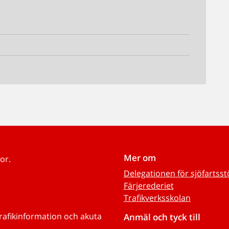
Mer om
or.
Delegationen för sjöfartss
Färjerederiet
Trafikverksskolan
trafikinformation och akuta
Anmäl och tyck till