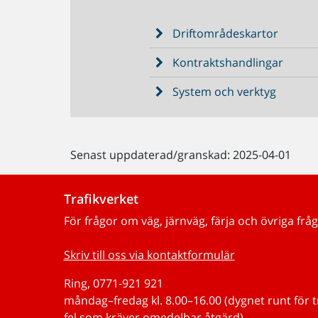
Driftområdeskartor
Kontraktshandlingar
System och verktyg
Senast uppdaterad/granskad: 2025-04-01
Trafikverket
För frågor om väg, järnväg, färja och övriga fråg
Skriv till oss via kontaktformulär
Ring, 0771-921 921
måndag–fredag kl. 8.00–16.00 (dygnet runt för 
fel som kräver omedelbar åtgärd)