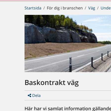
Du
Startsida
För dig i branschen
Väg
Under
är
här:
Baskontrakt väg
Dela
Här har vi samlat information gälland