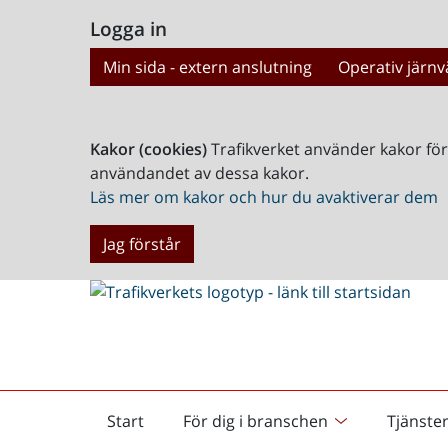
Logga in
Min sida - extern anslutning
Operativ järnv
Kakor (cookies)
Trafikverket använder kakor fö
användandet av dessa kakor.
Läs mer om kakor och hur du avaktiverar dem
Jag förstår
Start
För dig i branschen
Tjänste
Startsida