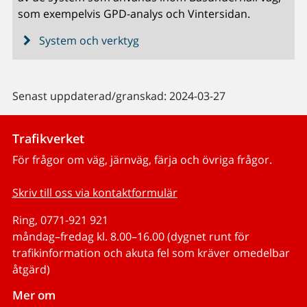
som exempelvis GPD-analys och Vintersidan.
System och verktyg
Senast uppdaterad/granskad: 2024-03-27
Trafikverket
För frågor om väg, järnväg, färja och övriga frågor.
Skriv till oss via kontaktformulär
Ring, 0771-921 921
måndag–fredag kl. 8.00–16.00 (dygnet runt för
trafikinformation och akuta fel som kräver omedelbar
åtgärd)
Mer om