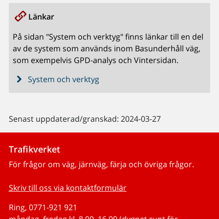
Länkar
På sidan "System och verktyg" finns länkar till en del
av de system som används inom Basunderhåll väg,
som exempelvis GPD-analys och Vintersidan.
System och verktyg
Senast uppdaterad/granskad: 2024-03-27
Trafikverket
För frågor om väg, järnväg, färja och övriga frågor.
Skriv till oss via kontaktformulär
Ring, 0771-921 921
måndag–fredag kl. 8.00–16.00 (dygnet runt för