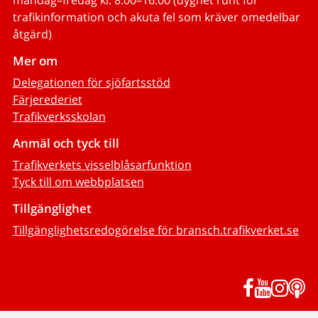
trafikinformation och akuta fel som kräver omedelbar
åtgärd)
Mer om
Delegationen för sjöfartsstöd
Färjerederiet
Trafikverksskolan
Anmäl och tyck till
Trafikverkets visselblåsarfunktion
Tyck till om webbplatsen
Tillgänglighet
Tillgänglighetsredogörelse för bransch.trafikverket.se
Facebook
YouTub
Inst
P