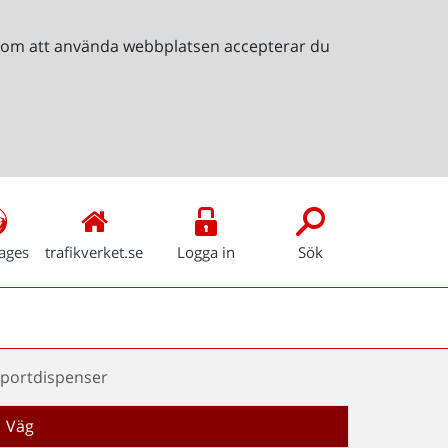
Genom att använda webbplatsen accepterar du
ages
trafikverket.se
Logga in
Sök
nsportdispenser
Väg