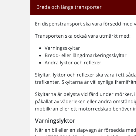
Breda och långa transporter
En dispenstransport ska vara försedd med v
Transporten ska också vara utmärkt med:
Varningsskyltar
Bredd- eller längdmarkeringsskyltar
Andra lyktor och reflexer.
Skyltar, lyktor och reflexer ska vara i ett s
trafikanter. Skyltarna är väl synliga framifrå
Skyltarna är belysta vid färd under mörker, i
påkallat av väderleken eller andra omständ
mobilkran eller ett motorredskap behöver in
Varningslyktor
När en bil eller en släpvagn är försedda med