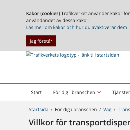
Kakor (cookies)
Trafikverket använder kakor fö
användandet av dessa kakor.
Läs mer om kakor och hur du avaktiverar dem
Jag förstår
Start
För dig i branschen
Tjänste
Startsida
Du
Startsida
För dig i branschen
Väg
Tran
är
Villkor för transportdispe
här: