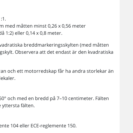
:1.
orm med måtten minst 0,26 x 0,56 meter
 1:2) eller 0,14 x 0,8 meter.
kvadratiska breddmarkeringsskylten (med måtten
skylt. Observera att det endast är den kvadratiska
an och ett motorredskap får ha andra storlekar än
ekaler.
5–60° och med en bredd på 7–10 centimeter. Fälten
ttersta fälten.
ente 104 eller ECE-reglemente 150.