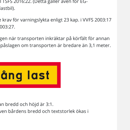
ill TSFS 2016:22. (Detta gäller även för EG-
astbil).
rav för varningslykta enligt 23 kap. i VVFS 2003:17
003:27.
lagen när transporten inkräktar på körfält för annan
ara påslagen om transporten är bredare än 3,1 meter.
an bredd och höjd är 3:1.
ven bårdens bredd och textstorlek ökas i