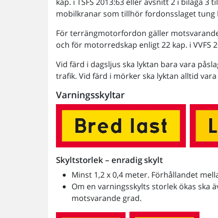
kap. i TSFS 2013:63 eller avsnitt 2 i bilaga 3 t
mobilkranar som tillhör fordonsslaget tung l
För terrängmotorfordon gäller motsvarande k
och för motorredskap enligt 22 kap. i VVFS 2
Vid färd i dagsljus ska lyktan bara vara pås
trafik. Vid färd i mörker ska lyktan alltid v
Varningsskyltar
Skyltstorlek – enradig skylt
Minst 1,2 x 0,4 meter. Förhållandet mell
Om en varningsskylts storlek ökas ska ä
motsvarande grad.