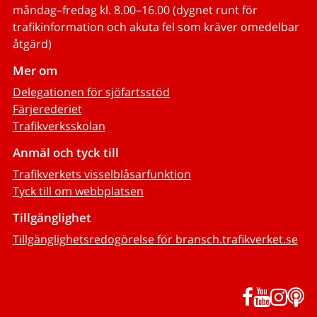
måndag–fredag kl. 8.00–16.00 (dygnet runt för
trafikinformation och akuta fel som kräver omedelbar
åtgärd)
Mer om
Delegationen för sjöfartsstöd
Färjerederiet
Trafikverksskolan
Anmäl och tyck till
Trafikverkets visselblåsarfunktion
Tyck till om webbplatsen
Tillgänglighet
Tillgänglighetsredogörelse för bransch.trafikverket.se
Facebook
YouTub
Inst
P