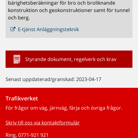
bärighetsberäkningar för bro och broliknande
konstruktion och geokonstruktioner samt för tunnel
och berg.
E-tjänst Anläggningsteknik
Styrande dokument, regelverk och krav
Senast uppdaterad/granskad: 2023-04-17
Trafikverket
För frågor om väg, järnväg, färja och övriga frågor.
Skriv till oss via kontaktformulär
Ring, 0771-921 921