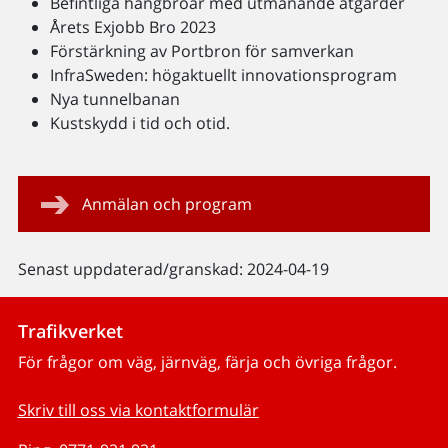
Befintliga hängbroar med utmanande åtgärder
Årets Exjobb Bro 2023
Förstärkning av Portbron för samverkan
InfraSweden: högaktuellt innovationsprogram
Nya tunnelbanan
Kustskydd i tid och otid.
Anmälan och program
Senast uppdaterad/granskad: 2024-04-19
Trafikverket
För frågor om väg, järnväg, färja och övriga frågor.
Skriv till oss via kontaktformulär