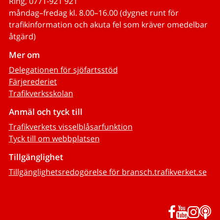
Ring, 0771-921 921
måndag–fredag kl. 8.00–16.00 (dygnet runt för
trafikinformation och akuta fel som kräver omedelbar
åtgärd)
Mer om
Delegationen för sjöfartsstöd
Färjerederiet
Trafikverksskolan
Anmäl och tyck till
Trafikverkets visselblåsarfunktion
Tyck till om webbplatsen
Tillgänglighet
Tillgänglighetsredogörelse för bransch.trafikverket.se
Facebook
YouTub
Inst
P