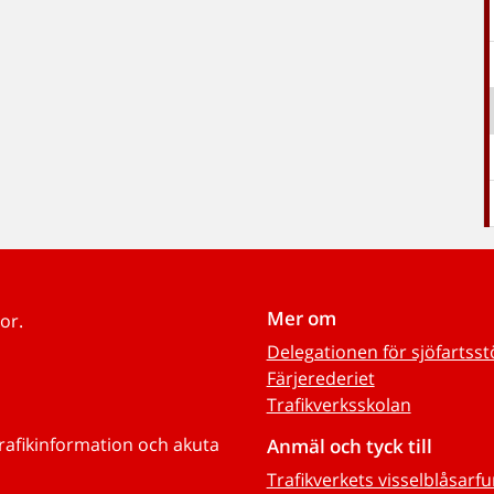
Mer om
or.
Delegationen för sjöfartss
Färjerederiet
Trafikverksskolan
trafikinformation och akuta
Anmäl och tyck till
Trafikverkets visselblåsarf