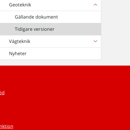
Geoteknik
Gällande dokument
Tidigare versioner
Vägteknik
Nyheter
töd
unktion