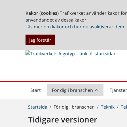
Kakor (cookies)
Trafikverket använder kakor fö
användandet av dessa kakor.
Läs mer om kakor och hur du avaktiverar dem
Jag förstår
Start
För dig i branschen
Tjänste
Startsida
Du
Startsida
För dig i branschen
Teknik
Te
är
Tidigare versioner
här: