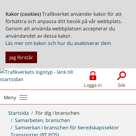
Kakor (cookies)
Trafikverket använder kakor för att
förbättra och anpassa ditt besök på vår webbplats.
Genom att använda webbplatsen accepterar du
användandet av dessa kakor.
Läs mer om kakor och hur du avaktiverar dem
Jag förstår
Logga in
Sök
Meny
Du
Startsida
För dig i branschen
är
Samarbeten, branschen
här:
Samverkan i branschen för beredskapssektor
Transporter (BT POS)