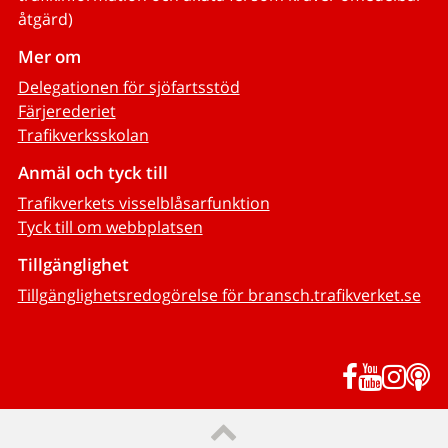
åtgärd)
Mer om
Delegationen för sjöfartsstöd
Färjerederiet
Trafikverksskolan
Anmäl och tyck till
Trafikverkets visselblåsarfunktion
Tyck till om webbplatsen
Tillgänglighet
Tillgänglighetsredogörelse för bransch.trafikverket.se
Facebook
YouTub
Inst
P
Till sidans topp