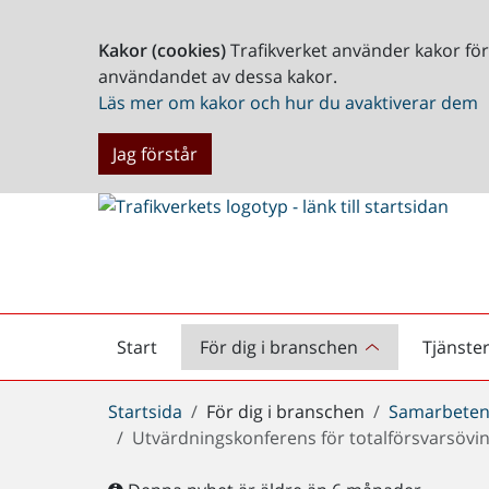
Kakor (cookies)
Trafikverket använder kakor fö
användandet av dessa kakor.
Läs mer om kakor och hur du avaktiverar dem
Jag förstår
Start
För dig i branschen
Tjänste
Startsida
Du
Startsida
För dig i branschen
Samarbeten
är
Utvärdningskonferens för totalförsvarsöv
här: