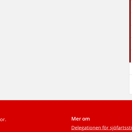
Mer om
or.
Delegationen för sjöfartss