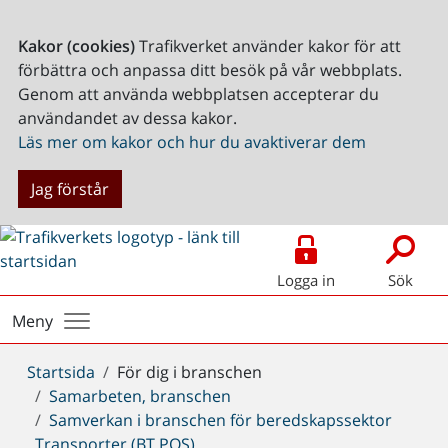
Kakor (cookies)
Trafikverket använder kakor för att
förbättra och anpassa ditt besök på vår webbplats.
Genom att använda webbplatsen accepterar du
användandet av dessa kakor.
Läs mer om kakor och hur du avaktiverar dem
Jag förstår
Logga in
Sök
Meny
Du
Startsida
För dig i branschen
är
Samarbeten, branschen
här:
Samverkan i branschen för beredskapssektor
Transporter (BT POS)