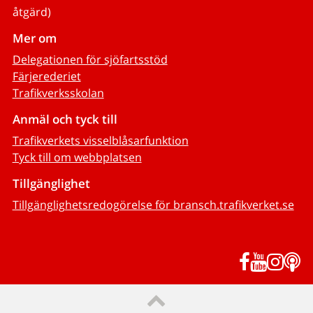
åtgärd)
Mer om
Delegationen för sjöfartsstöd
Färjerederiet
Trafikverksskolan
Anmäl och tyck till
Trafikverkets visselblåsarfunktion
Tyck till om webbplatsen
Tillgänglighet
Tillgänglighetsredogörelse för bransch.trafikverket.se
Facebook
YouTub
Inst
P
Till sidans topp