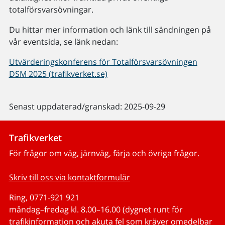
totalförsvarsövningar.
Du hittar mer information och länk till sändningen på
vår eventsida, se länk nedan:
Utvärderingskonferens för Totalförsvarsövningen
DSM 2025 (trafikverket.se)
Senast uppdaterad/granskad: 2025-09-29
Trafikverket
För frågor om väg, järnväg, färja och övriga frågor.
Skriv till oss via kontaktformulär
Ring, 0771-921 921
måndag–fredag kl. 8.00–16.00 (dygnet runt för
trafikinformation och akuta fel som kräver omedelbar