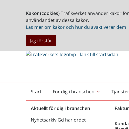
Kakor (cookies)
Trafikverket använder kakor fö
användandet av dessa kakor.
Läs mer om kakor och hur du avaktiverar dem
Jag förstår
Start
För dig i branschen
Tjänste
Startsida
Aktuellt för dig i branschen
Faktur
Nyhetsarkiv Gd har ordet
Kunda
järnvä