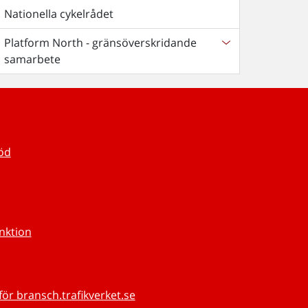
Nationella cykelrådet
Platform North - gränsöverskridande
samarbete
töd
unktion
för bransch.trafikverket.se