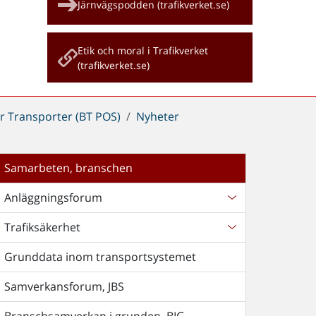
Järnvägspodden (trafikverket.se)
Etik och moral i Trafikverket
(trafikverket.se)
r Transporter (BT POS)
Nyheter
Samarbeten, branschen
Anläggningsforum
Trafiksäkerhet
Grunddata inom transportsystemet
Samverkansforum, JBS