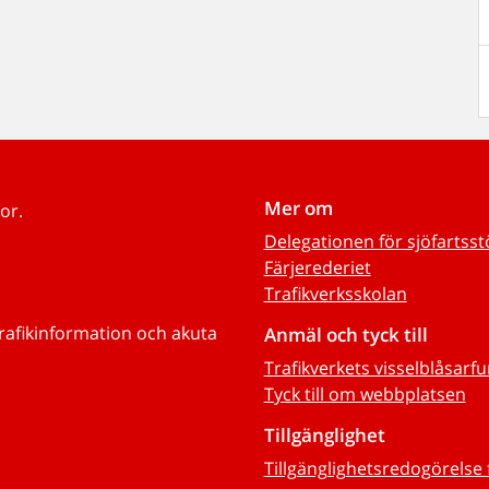
Mer om
or.
Delegationen för sjöfartss
Färjerederiet
Trafikverksskolan
trafikinformation och akuta
Anmäl och tyck till
Trafikverkets visselblåsarf
Tyck till om webbplatsen
Tillgänglighet
Tillgänglighetsredogörelse 