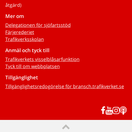
åtgärd)
Mer om
Delegationen för sjöfartsstöd
Färjerederiet
Trafikverksskolan
Anmäl och tyck till
Trafikverkets visselblåsarfunktion
Tyck till om webbplatsen
Tillgänglighet
Tillgänglighetsredogörelse för bransch.trafikverket.se
Facebook
YouTub
Inst
P
Till sidans topp