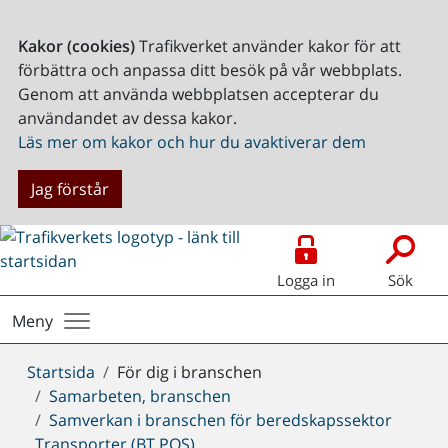
Kakor (cookies)
Trafikverket använder kakor för att
förbättra och anpassa ditt besök på vår webbplats.
Genom att använda webbplatsen accepterar du
användandet av dessa kakor.
Läs mer om kakor och hur du avaktiverar dem
Jag förstår
Logga in
Sök
Meny
Du
Startsida
För dig i branschen
är
Samarbeten, branschen
här:
Samverkan i branschen för beredskapssektor
Transporter (BT POS)