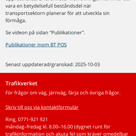
vara en betydelsefull beståndsdel när
transportsektorn planerar för att utveckla sin
förmåga.
Se videon på sidan "Publikationer".
Publikationer inom BT POS
Senast uppdaterad/granskad: 2025-10-03
Trafikverket
För frågor om väg, järnväg, färja och övriga frågor.
Skriv till oss via kontaktformulär
Ring, 0771-921 921
måndag–fredag kl. 8.00–16.00 (dygnet runt för
trafikinformation och akuta fel som kräver omedelbar