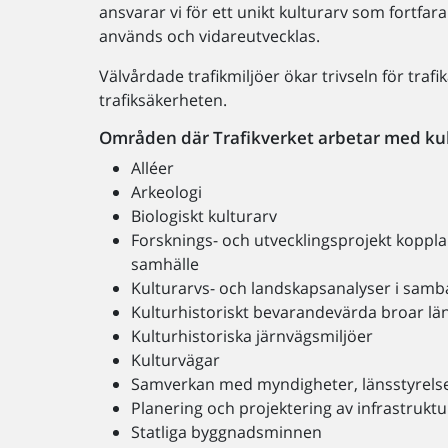
ansvarar vi för ett unikt kulturarv som fortfar
används och vidareutvecklas.
Välvårdade trafikmiljöer ökar trivseln för traf
trafiksäkerheten.
Områden där Trafikverket arbetar med kul
Alléer
Arkeologi
Biologiskt kulturarv
Forsknings- och utvecklingsprojekt koppla
samhälle
Kulturarvs- och landskapsanalyser i samb
Kulturhistoriskt bevarandevärda broar län
Kulturhistoriska järnvägsmiljöer
Kulturvägar
Samverkan med myndigheter, länsstyrels
Planering och projektering av infrastruktu
Statliga byggnadsminnen