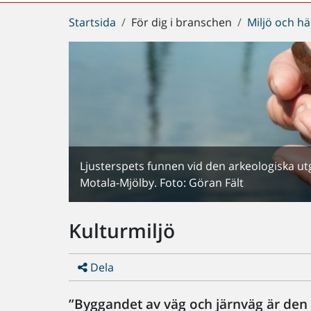
Du
Startsida
För dig i branschen
Miljö och hä
är
här:
Ljusterspets funnen vid den arkeologiska ut
Motala-Mjölby. Foto: Göran Fält
Kulturmiljö
Dela
”Byggandet av väg och järnväg är de