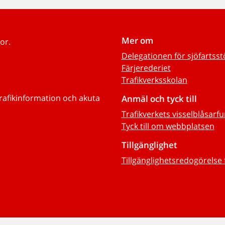
Mer om
or.
Delegationen för sjöfartss
Färjerederiet
Trafikverksskolan
trafikinformation och akuta
Anmäl och tyck till
Trafikverkets visselblåsarf
Tyck till om webbplatsen
Tillgänglighet
Tillgänglighetsredogörelse 