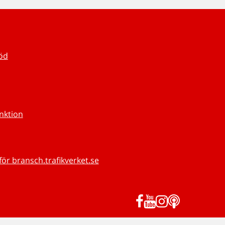
töd
unktion
för bransch.trafikverket.se
Facebook
YouTube
Instagram
Podd