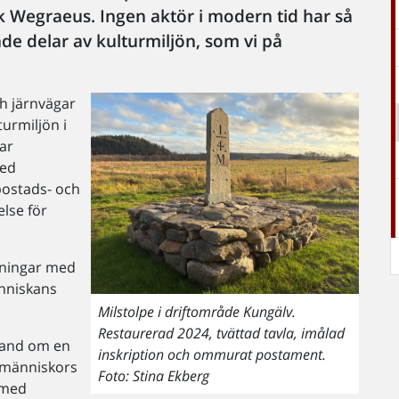
rik Wegraeus. Ingen aktör i modern tid har så
de delar av kulturmiljön, som vi på
ch järnvägar
turmiljön i
kar
med
bostads- och
lse för
edningar med
nniskans
Milstolpe i driftområde Kungälv.
Restaurerad 2024, tvättad tavla, imålad
 hand om en
inskription och ommurat postament.
 människors
Foto: Stina Ekberg
ärmed