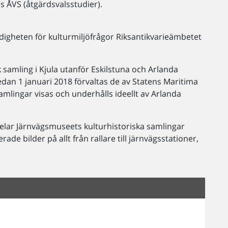
is ÅVS (åtgärdsvalsstudier).
igheten för kulturmiljöfrågor Riksantikvarieämbetet
 samling i Kjula utanför Eskilstuna och Arlanda
Sedan 1 januari 2018 förvaltas de av Statens Maritima
mlingar visas och underhålls ideellt av Arlanda
elar Järnvägsmuseets kulturhistoriska samlingar
rade bilder på allt från rallare till järnvägsstationer,