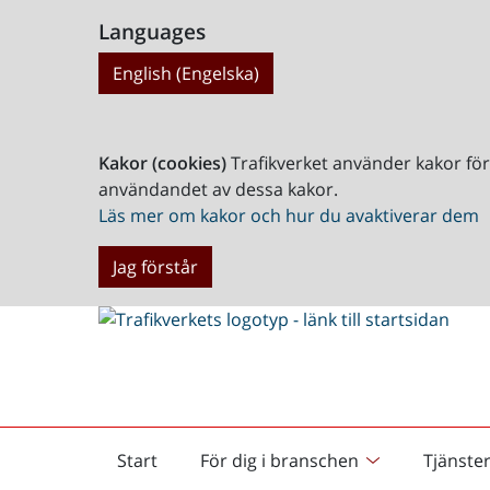
Languages
English (Engelska)
Kakor (cookies)
Trafikverket använder kakor fö
användandet av dessa kakor.
Läs mer om kakor och hur du avaktiverar dem
Jag förstår
Start
För dig i branschen
Tjänste
Startsida