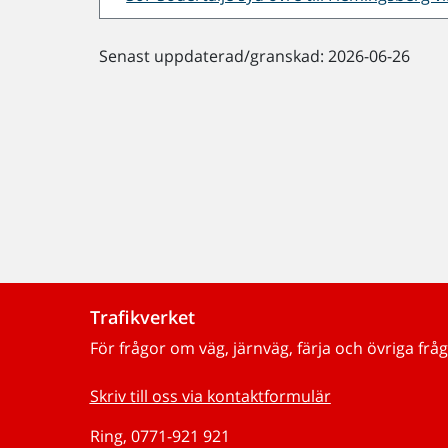
Senast uppdaterad/granskad: 2026-06-26
Trafikverket
För frågor om väg, järnväg, färja och övriga fråg
Skriv till oss via kontaktformulär
Ring, 0771-921 921