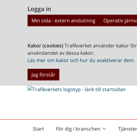
Logga in
Min sida - extern anslutning
Operativ järnv
Kakor (cookies)
Trafikverket använder kakor fö
användandet av dessa kakor.
Läs mer om kakor och hur du avaktiverar dem
Jag förstår
Start
För dig i branschen
Tjänste
Startsida