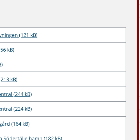
ivningen (121 kB)
256 kB)
B)
(213 kB)
ntral (244 kB)
ntral (224 kB)
ngård (164 kB)
ia Södertälje hamn (182 kB)