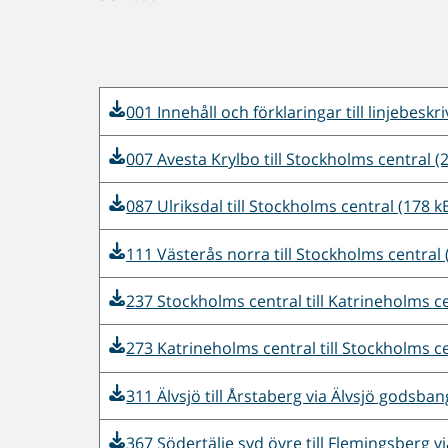
001 Innehåll och förklaringar till linjebeskr
007 Avesta Krylbo till Stockholms central (
087 Ulriksdal till Stockholms central (178 k
111 Västerås norra till Stockholms central 
237 Stockholms central till Katrineholms ce
273 Katrineholms central till Stockholms ce
311 Älvsjö till Årstaberg via Älvsjö godsba
367 Södertälje syd övre till Flemingsberg v