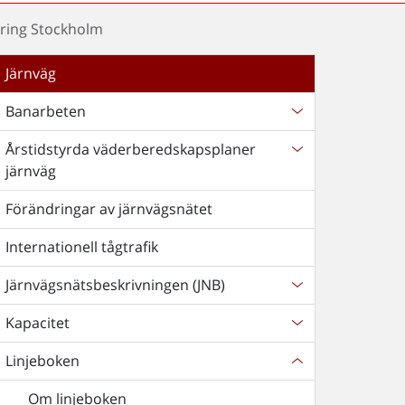
ing Stockholm
Järnväg
Banarbeten
Årstidstyrda väderberedskapsplaner
järnväg
Förändringar av järnvägsnätet
Internationell tågtrafik
Järnvägsnätsbeskrivningen (JNB)
Kapacitet
Linjeboken
Om linjeboken