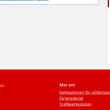
Mer om
or.
Delegationen för sjöfartss
Färjerederiet
Trafikverksskolan