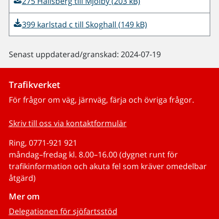
275 Hallsberg till Mjölby (203 kB)
399 karlstad c till Skoghall (149 kB)
Senast uppdaterad/granskad: 2024-07-19
Trafikverket
För frågor om väg, järnväg, färja och övriga frågor.
Skriv till oss via kontaktformulär
Ring, 0771-921 921
måndag–fredag kl. 8.00–16.00 (dygnet runt för
trafikinformation och akuta fel som kräver omedelbar
åtgärd)
Mer om
Delegationen för sjöfartsstöd