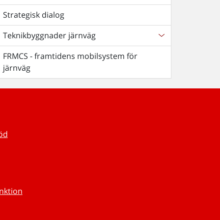
Strategisk dialog
Teknikbyggnader järnväg
FRMCS - framtidens mobilsystem för
järnväg
töd
unktion