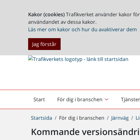
Kakor (cookies)
Trafikverket använder kakor fö
användandet av dessa kakor.
Läs mer om kakor och hur du avaktiverar dem
Jag förstår
Start
För dig i branschen
Tjänste
Startsida
Du
Startsida
För dig i branschen
Järnväg
L
är
Kommande versionsändri
här: