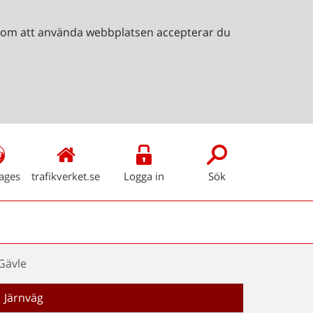
Genom att använda webbplatsen accepterar du
ages
trafikverket.se
Logga in
Sök
Gävle
Järnväg