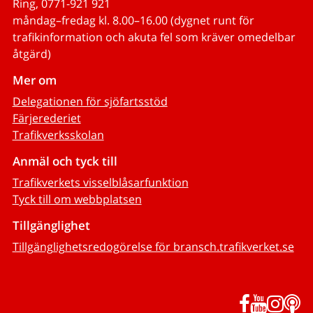
Ring, 0771-921 921
måndag–fredag kl. 8.00–16.00 (dygnet runt för
trafikinformation och akuta fel som kräver omedelbar
åtgärd)
Mer om
Delegationen för sjöfartsstöd
Färjerederiet
Trafikverksskolan
Anmäl och tyck till
Trafikverkets visselblåsarfunktion
Tyck till om webbplatsen
Tillgänglighet
Tillgänglighetsredogörelse för bransch.trafikverket.se
Facebook
YouTub
Inst
P