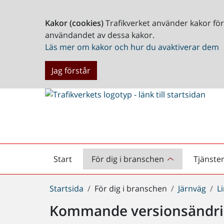
Kakor (cookies)
Trafikverket använder kakor fö
användandet av dessa kakor.
Läs mer om kakor och hur du avaktiverar dem
Jag förstår
Start
För dig i branschen
Tjänste
Startsida
Du
Startsida
För dig i branschen
Järnväg
L
är
Kommande versionsändri
här: