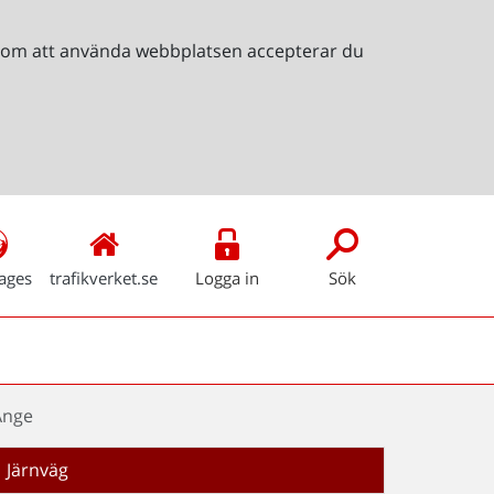
Genom att använda webbplatsen accepterar du
ages
trafikverket.se
Logga in
Sök
Ånge
Järnväg