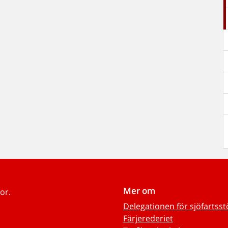
Mer om
or.
Delegationen för sjöfartss
Färjerederiet