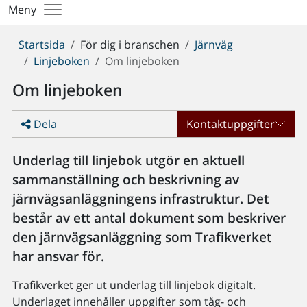
Meny
Du
Startsida
För dig i branschen
Järnväg
är
Linjeboken
Om linjeboken
här:
Om linjeboken
Dela
Kontaktuppgifter
Underlag till linjebok utgör en aktuell
sammanställning och beskrivning av
järnvägsanläggningens infrastruktur. Det
består av ett antal dokument som beskriver
den järnvägsanläggning som Trafikverket
har ansvar för.
Trafikverket ger ut underlag till linjebok digitalt.
Underlaget innehåller uppgifter som tåg- och