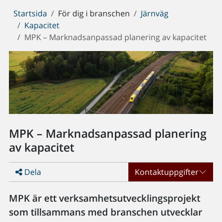
Du
Startsida
För dig i branschen
Järnväg
är
Kapacitet
här:
MPK – Marknadsanpassad planering av kapacitet
MPK – Marknadsanpassad planering
av kapacitet
Dela
Kontaktuppgifter
MPK är ett verksamhetsutvecklingsprojekt
som tillsammans med branschen utvecklar