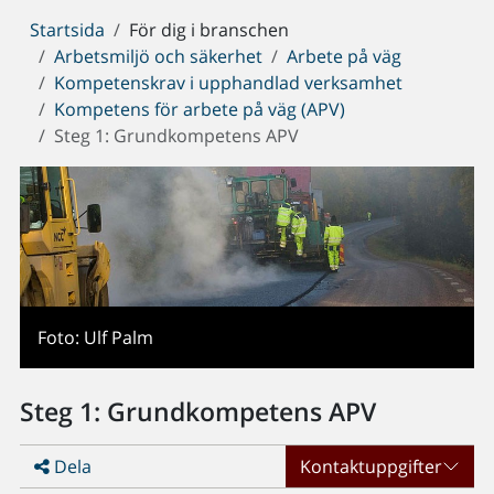
Du
Startsida
För dig i branschen
är
Arbetsmiljö och säkerhet
Arbete på väg
här:
Kompetenskrav i upphandlad verksamhet
Kompetens för arbete på väg (APV)
Steg 1: Grundkompetens APV
Foto: Ulf Palm
Steg 1: Grundkompetens APV
Dela
Kontaktuppgifter