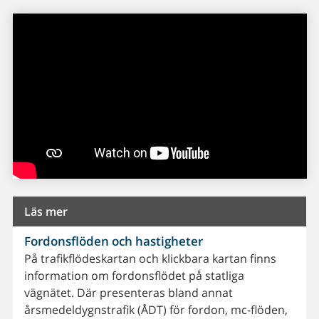
Läs mer
Fordonsflöden och hastigheter
På trafikflödeskartan och klickbara kartan finns
information om fordonsflödet på statliga
vägnätet. Där presenteras bland annat
årsmedeldygnstrafik (ÅDT) för fordon, mc-flöden,