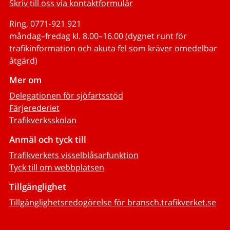
Skriv till oss via kontaktformulär
Ring, 0771-921 921
måndag–fredag kl. 8.00–16.00 (dygnet runt för
trafikinformation och akuta fel som kräver omedelbar
åtgärd)
Mer om
Delegationen för sjöfartsstöd
Färjerederiet
Trafikverksskolan
Anmäl och tyck till
Trafikverkets visselblåsarfunktion
Tyck till om webbplatsen
Tillgänglighet
Tillgänglighetsredogörelse för bransch.trafikverket.se