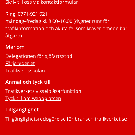
Skriv till oss via kontaktformulär
Ring, 0771-921 921
måndag–fredag kl. 8.00–16.00 (dygnet runt för
trafikinformation och akuta fel som kräver omedelbar
åtgärd)
Mer om
Delegationen för sjöfartsstöd
Färjerederiet
Trafikverksskolan
Anmäl och tyck till
Trafikverkets visselblåsarfunktion
Tyck till om webbplatsen
Tillgänglighet
Tillgänglighetsredogörelse för bransch.trafikverket.se