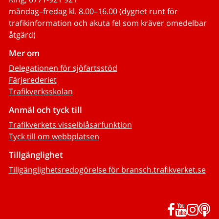
måndag–fredag kl. 8.00–16.00 (dygnet runt för
trafikinformation och akuta fel som kräver omedelbar
åtgärd)
Mer om
Delegationen för sjöfartsstöd
Färjerederiet
Trafikverksskolan
Anmäl och tyck till
Trafikverkets visselblåsarfunktion
Tyck till om webbplatsen
Tillgänglighet
Tillgänglighetsredogörelse för bransch.trafikverket.se
Facebook
YouTub
Inst
P