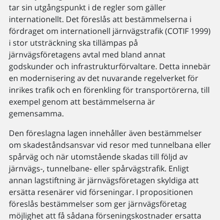
tar sin utgångspunkt i de regler som gäller
internationellt. Det föreslås att bestämmelserna i
fördraget om internationell järnvägstrafik (COTIF 1999)
i stor utsträckning ska tillämpas på
järnvägsföretagens avtal med bland annat
godskunder och infrastrukturförvaltare. Detta innebär
en modernisering av det nuvarande regelverket för
inrikes trafik och en förenkling för transportörerna, till
exempel genom att bestämmelserna är
gemensamma.
Den föreslagna lagen innehåller även bestämmelser
om skadeståndsansvar vid resor med tunnelbana eller
spårväg och när utomstående skadas till följd av
järnvägs-, tunnelbane- eller spårvägstrafik. Enligt
annan lagstiftning är järnvägsföretagen skyldiga att
ersätta resenärer vid förseningar. I propositionen
föreslås bestämmelser som ger järnvägsföretag
möjlighet att få sådana förseningskostnader ersatta