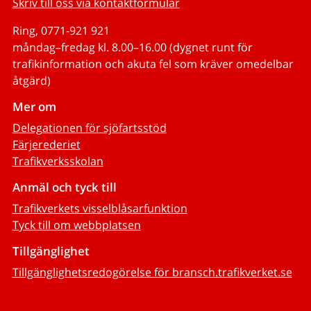
Skriv till oss via kontaktformulär
Ring, 0771-921 921
måndag–fredag kl. 8.00–16.00 (dygnet runt för
trafikinformation och akuta fel som kräver omedelbar
åtgärd)
Mer om
Delegationen för sjöfartsstöd
Färjerederiet
Trafikverksskolan
Anmäl och tyck till
Trafikverkets visselblåsarfunktion
Tyck till om webbplatsen
Tillgänglighet
Tillgänglighetsredogörelse för bransch.trafikverket.se