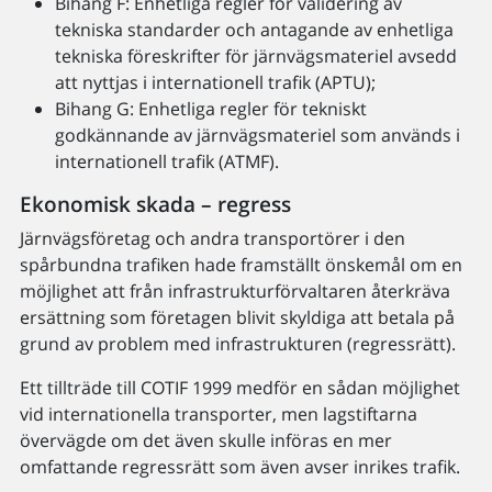
Bihang F: Enhetliga regler för validering av
tekniska standarder och antagande av enhetliga
tekniska föreskrifter för järnvägsmateriel avsedd
att nyttjas i internationell trafik (APTU);
Bihang G: Enhetliga regler för tekniskt
godkännande av järnvägsmateriel som används i
internationell trafik (ATMF).
Ekonomisk skada – regress
Järnvägsföretag och andra transportörer i den
spårbundna trafiken hade framställt önskemål om en
möjlighet att från infrastrukturförvaltaren återkräva
ersättning som företagen blivit skyldiga att betala på
grund av problem med infrastrukturen (regressrätt).
Ett tillträde till COTIF 1999 medför en sådan möjlighet
vid internationella transporter, men lagstiftarna
övervägde om det även skulle införas en mer
omfattande regressrätt som även avser inrikes trafik.