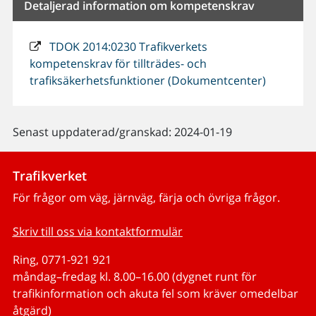
Detaljerad information om kompetenskrav
TDOK 2014:0230 Trafikverkets
kompetenskrav för tillträdes- och
trafiksäkerhetsfunktioner (Dokumentcenter)
Senast uppdaterad/granskad: 2024-01-19
Trafikverket
För frågor om väg, järnväg, färja och övriga frågor.
Skriv till oss via kontaktformulär
Ring, 0771-921 921
måndag–fredag kl. 8.00–16.00 (dygnet runt för
trafikinformation och akuta fel som kräver omedelbar
åtgärd)