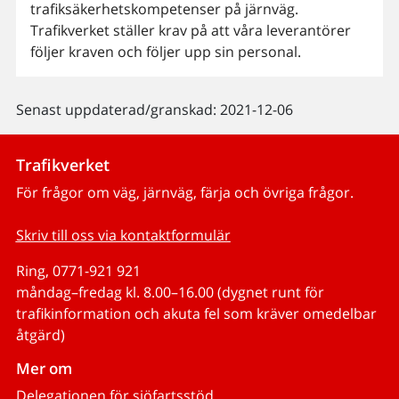
trafiksäkerhetskompetenser på järnväg.
Trafikverket ställer krav på att våra leverantörer
följer kraven och följer upp sin personal.
Senast uppdaterad/granskad: 2021-12-06
Trafikverket
För frågor om väg, järnväg, färja och övriga frågor.
Skriv till oss via kontaktformulär
Ring, 0771-921 921
måndag–fredag kl. 8.00–16.00 (dygnet runt för
trafikinformation och akuta fel som kräver omedelbar
åtgärd)
Mer om
Delegationen för sjöfartsstöd