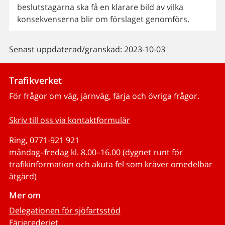
beslutstagarna ska få en klarare bild av vilka
konsekvenserna blir om förslaget genomförs.
Senast uppdaterad/granskad: 2023-10-03
Trafikverket
För frågor om väg, järnväg, färja och övriga frågor.
Skriv till oss via kontaktformulär
Ring, 0771-921 921
måndag–fredag kl. 8.00–16.00 (dygnet runt för
trafikinformation och akuta fel som kräver omedelbar
åtgärd)
Mer om
Delegationen för sjöfartsstöd
Färjerederiet