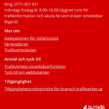
Ring, 0771-921 921
måndag–fredag kl. 8.00–16.00 (dygnet runt för
trafikinformation och akuta fel som kräver omedelbar
åtgärd)
Mer om
Delegationen för sjöfartsstöd
Färjerederiet
Trafikverksskolan
Anmäl och tyck till
Trafikverkets visselblåsarfunktion
Tyck till om webbplatsen
Tillgänglighet
Tillgänglighetsredogörelse för bransch.trafikverket.se
Facebook
YouTub
Inst
P