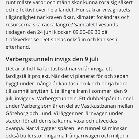
runt måste varor och människor kunna röra sig säkert
och effektivt över hela landet. Hur säkrar vi vägnätets
tillgänglighet när kraven ökar, klimatet förändras och
resurserna ska räcka längre? Samtalet livesänds
tisdagen den 24 juni klockan 09.00–09.30 på
trafikverket.se. Det spelas också in och kan ses i
efterhand.
Varbergstunneln invigs den 9 juli
Det är alltid lika fantastiskt när vi får inviga ett
färdigställt projekt. När det vi planerat för och sedan
byggt under många år kan tas i bruk och börja bidra
till samhällsnyttan. Lite längre fram i sommar, den 9
juli, inviger vi Varbergstunneln. Ett dubbelspår i tunnel
under Varberg som är en del av Västkustbanan mellan
Göteborg och Lund. Vi lägger ner järnvägen under
staden för att den ska kunna växa och utvecklas
ovanpå. När vi bygger spåren i en tunnel så minskar
också bullerstörningarna från järnvägen och miljön i