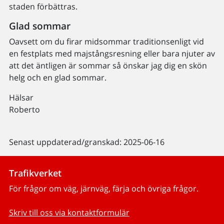
staden förbättras.
Glad sommar
Oavsett om du firar midsommar traditionsenligt vid
en festplats med majstångsresning eller bara njuter av
att det äntligen är sommar så önskar jag dig en skön
helg och en glad sommar.
Hälsar
Roberto
Senast uppdaterad/granskad: 2025-06-16
Trafikverket
För frågor om väg, järnväg, färja och övriga frågor.
Skriv till oss via kontaktformulär