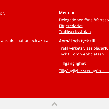
Mer om
or.
Delegationen för sjöfartss
Färjerederiet
Trafikverksskolan
trafikinformation och akuta
Anmäl och tyck till
Trafikverkets visselblåsarf
Tyck till om webbplatsen
Tillgänglighet
Tillgänglighetsredogörelse 
Till sidans topp