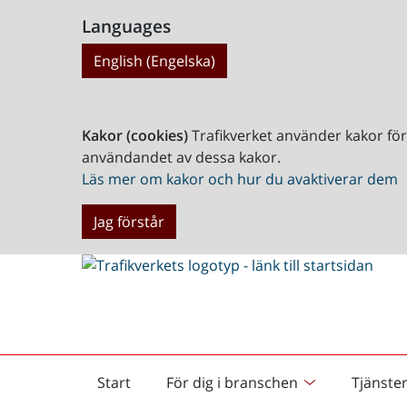
Languages
English (Engelska)
Kakor (cookies)
Trafikverket använder kakor fö
användandet av dessa kakor.
Läs mer om kakor och hur du avaktiverar dem
Jag förstår
Start
För dig i branschen
Tjänste
Startsida