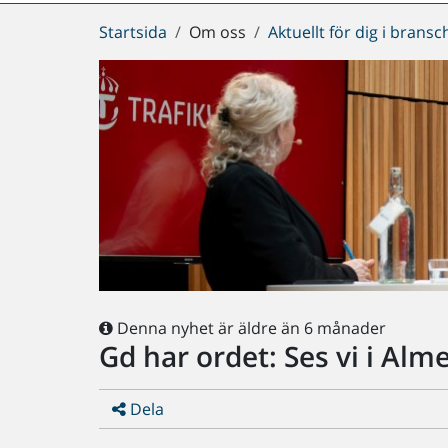
Du
Startsida
Om oss
Aktuellt för dig i brans
är
här:
Denna nyhet är äldre än 6 månader
Gd har ordet: Ses vi i Alm
Dela