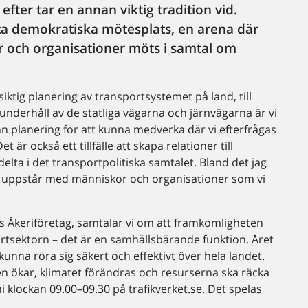
ter tar en annan viktig tradition vid.
ta demokratiska mötesplats, en arena där
er och organisationer möts i samtal om
ktig planering av transportsystemet på land, till
 underhåll av de statliga vägarna och järnvägarna är vi
nn planering för att kunna medverka där vi efterfrågas
är också ett tillfälle att skapa relationer till
elta i det transportpolitiska samtalet. Bland det jag
 uppstår med människor och organisationer som vi
s Åkeriföretag, samtalar vi om att framkomligheten
ortsektorn – det är en samhällsbärande funktion. Året
nna röra sig säkert och effektivt över hela landet.
ven ökar, klimatet förändras och resurserna ska räcka
i klockan 09.00–09.30 på trafikverket.se. Det spelas