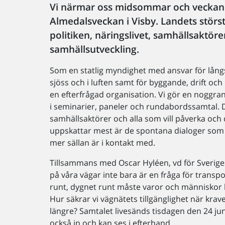
Vi närmar oss midsommar och veckan ef
Almedalsveckan i Visby. Landets störs
politiken, näringslivet, samhällsaktör
samhällsutveckling.
Som en statlig myndighet med ansvar för långsi
sjöss och i luften samt för byggande, drift och
en efterfrågad organisation. Vi gör en noggra
i seminarier, paneler och rundabordssamtal. Det 
samhällsaktörer och alla som vill påverka och d
uppskattar mest är de spontana dialoger som
mer sällan är i kontakt med.
Tillsammans med Oscar Hyléen, vd för Sverige
på våra vägar inte bara är en fråga för transp
runt, dygnet runt måste varor och människor ku
Hur säkrar vi vägnätets tillgänglighet när kra
längre? Samtalet livesänds tisdagen den 24 jun
också in och kan ses i efterhand.