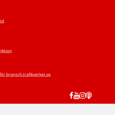
töd
unktion
för bransch.trafikverket.se
Facebook
YouTube
Instagram
Podd