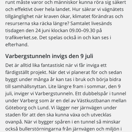
runt måste varor och människor kunna röra sig säkert
och effektivt över hela landet. Hur säkrar vi vägnätets
tillgänglighet när kraven ökar, klimatet förändras och
resurserna ska räcka längre? Samtalet livesänds
tisdagen den 24 juni klockan 09.00–09.30 på
trafikverket.se. Det spelas också in och kan ses i
efterhand.
Varbergstunneln invigs den 9 juli
Det är alltid lika fantastiskt när vi får inviga ett
färdigställt projekt. När det vi planerat för och sedan
byggt under många år kan tas i bruk och börja bidra
till samhällsnyttan. Lite längre fram i sommar, den 9
juli, inviger vi Varbergstunneln. Ett dubbelspår i tunnel
under Varberg som är en del av Västkustbanan mellan
Göteborg och Lund. Vi lägger ner järnvägen under
staden för att den ska kunna växa och utvecklas
ovanpå. När vi bygger spåren i en tunnel så minskar
också bullerstörningarna från järnvägen och miljön i