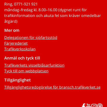
Ring, 0771-921 921
måndag–fredag kl. 8.00–16.00 (dygnet runt för
trafikinformation och akuta fel som kräver omedelbar
åtgärd)
Mer om
Delegationen för sjöfartsstöd
Färjerederiet
Trafikverksskolan
Anmäl och tyck till
Trafikverkets visselblåsarfunktion
Tyck till om webbplatsen
Tillgänglighet
Tillgänglighetsredogörelse för bransch.trafikverket.se
Facebook
YouTub
Inst
P