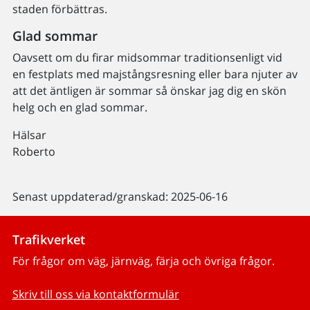
staden förbättras.
Glad sommar
Oavsett om du firar midsommar traditionsenligt vid
en festplats med majstångsresning eller bara njuter av
att det äntligen är sommar så önskar jag dig en skön
helg och en glad sommar.
Hälsar
Roberto
Senast uppdaterad/granskad: 2025-06-16
Trafikverket
För frågor om väg, järnväg, färja och övriga frågor.
Skriv till oss via kontaktformulär