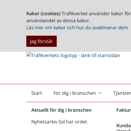
Kakor (cookies)
Trafikverket använder kakor fö
användandet av dessa kakor.
Läs mer om kakor och hur du avaktiverar dem
Jag förstår
Start
För dig i branschen
Tjänste
Startsida
Aktuellt för dig i branschen
Faktur
Nyhetsarkiv Gd har ordet
Kunda
järnvä