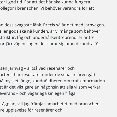
ter i god tid. För att det här ska kunna fungera
ollegor i branschen. Vi behöver varandra för att
än dess svagaste länk. Precis så är det med järnvägen.
B, eller gods ska nå kunden, är vi många som behöver
astruktur, tåg och underhållsentreprenörer är tre
ör järnvägen. Ingen del klarar sig utan de andra för
ansen järnväg – alltså vad resenärer och
rter – har resultatet under de senaste åren gått
 på mycket länge, kundnöjdheten om trafikinformation
et är det viktigare än någonsin att alla vi som verkar
verans – och vågar äga sin egen fråga.
a tågplan, vill jag främja samarbetet med branschen
tre upplevelse för resenärer och