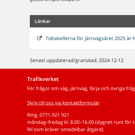
Länkar
Tidtabellerna för järnvägsåret 2025 är 
Senast uppdaterad/granskad: 2024-12-12
Trafikverket
För frågor om väg, järnväg, färja och övriga fråg
Skriv till oss via kontaktformulär
Ring, 0771-921 921
måndag–fredag kl. 8.00–16.00 (dygnet runt för 
fel som kräver omedelbar åtgärd)