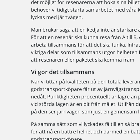
det möjligt för resenärerna att boka sina biljet
behöver vi tidigt starta samarbetet med våra k
lyckas med järnvägen.
Man brukar säga att en kedja inte är starkare 
För att en resenär ska kunna resa från A till 
arbeta tillsammans för att det ska funka. Infr
viktiga delar som tillsammans utgör helheten f
att resenären eller paketet ska komma fram.
Vi gör det tillsammans
När vi tittar på kvaliteten på den totala lever
godstransportköpare får ut av järnvägstranspo
nedåt. Punktligheten procentuellt är lägre än
vid störda lägen är en bit från målet. Utifrån d
på den ser järnvägen som just en gemensam le
På samma sätt som vi lyckades få till en så br
för att nå en bättre helhet och därmed en bät
godstransportköpare.