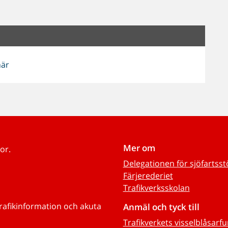
här
Mer om
or.
Delegationen för sjöfartss
Färjerederiet
Trafikverksskolan
trafikinformation och akuta
Anmäl och tyck till
Trafikverkets visselblåsarf