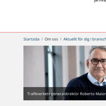
Du
Startsida
Om oss
Aktuellt för dig i brans
är
här:
Trafikverkets generaldirektör Roberto Maior