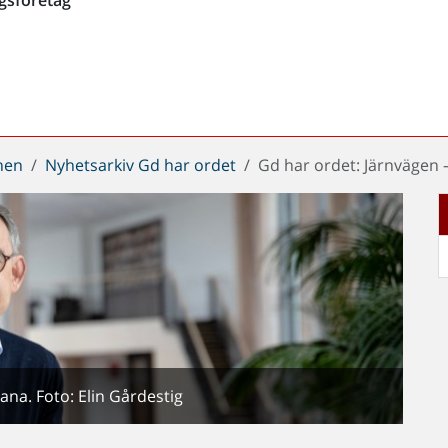
chen
Nyhetsarkiv Gd har ordet
Gd har ordet: Järnvägen –
ana. Foto: Elin Gårdestig