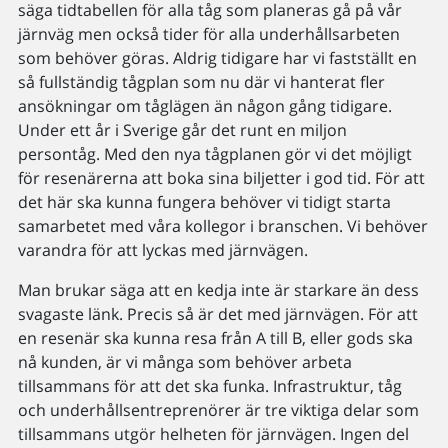
säga tidtabellen för alla tåg som planeras gå på vår
järnväg men också tider för alla underhållsarbeten
som behöver göras. Aldrig tidigare har vi fastställt en
så fullständig tågplan som nu där vi hanterat fler
ansökningar om tåglägen än någon gång tidigare.
Under ett år i Sverige går det runt en miljon
persontåg. Med den nya tågplanen gör vi det möjligt
för resenärerna att boka sina biljetter i god tid. För att
det här ska kunna fungera behöver vi tidigt starta
samarbetet med våra kollegor i branschen. Vi behöver
varandra för att lyckas med järnvägen.
Man brukar säga att en kedja inte är starkare än dess
svagaste länk. Precis så är det med järnvägen. För att
en resenär ska kunna resa från A till B, eller gods ska
nå kunden, är vi många som behöver arbeta
tillsammans för att det ska funka. Infrastruktur, tåg
och underhållsentreprenörer är tre viktiga delar som
tillsammans utgör helheten för järnvägen. Ingen del