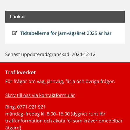
Länkar
Tidtabellerna för järnvägsåret 2025 är här
Senast uppdaterad/granskad: 2024-12-12
Trafikverket
För frågor om väg, järnväg, färja och övriga frågor.
Skriv till oss via kontaktformulär
Ring, 0771-921 921
måndag–fredag kl. 8.00–16.00 (dygnet runt för
trafikinformation och akuta fel som kräver omedelbar
åtgärd)