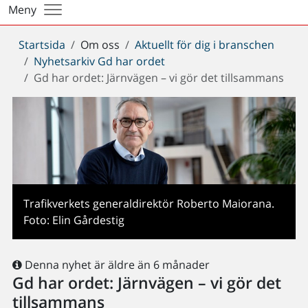
Meny
Du
Startsida
Om oss
Aktuellt för dig i branschen
är
Nyhetsarkiv Gd har ordet
här:
Gd har ordet: Järnvägen – vi gör det tillsammans
Trafikverkets generaldirektör Roberto Maiorana.
Foto: Elin Gårdestig
Denna nyhet är äldre än 6 månader
Gd har ordet: Järnvägen – vi gör det
tillsammans