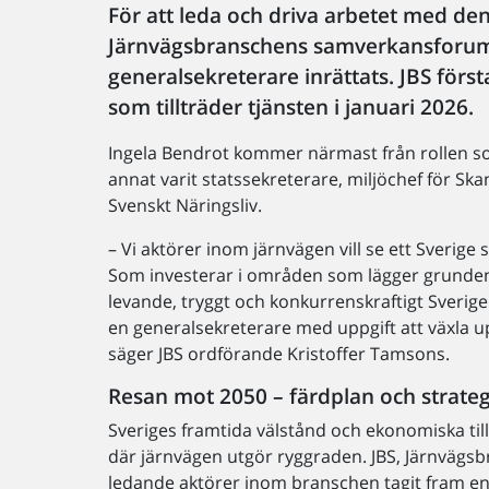
För att leda och driva arbetet med den
Järnvägsbranschens samverkansforum, 
generalsekreterare inrättats. JBS förs
som tillträder tjänsten i januari 2026.
Ingela Bendrot kommer närmast från rollen s
annat varit statssekreterare, miljöchef för Sk
Svenskt Näringsliv.
– Vi aktörer inom järnvägen vill se ett Sver
Som investerar i områden som lägger grunden t
levande, tryggt och konkurrenskraftigt Sverige. 
en generalsekreterare med uppgift att växla 
säger JBS ordförande Kristoffer Tamsons.
Resan mot 2050 – färdplan och strategi
Sveriges framtida välstånd och ekonomiska til
där järnvägen utgör ryggraden. JBS, Järnväg
ledande aktörer inom branschen tagit fram e