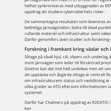
helhet synkroniseras med utbyggnaden av ERT
uppdrag att studera cybersäkerhets risker.
De sammantagna resultaten som levereras av 
befintliga järnvägsnäten, bidra till ökad punktli
rullande materiel och infrastruktur samt säker
Därför genomförs även studier och forskning 
Forskning i framkant kring växlar och
Slitage på såväl hjul, räl, slipers och underl
inom järnvägen som leder till försämrad pres
Givetvis kan det inte helt undvikas men att ut
att upptäcka och åtgärda slitage är centralt fö
om infrastrukturens status och nedslitning är o
olika grader av ATO eftersom informationen ut
systemet.
Därför har Chalmers på uppdrag av R2DATO i T
kan