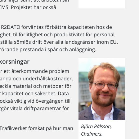
MS. Projektet har också
R2DATO förväntas förbättra kapaciteten hos de
ghet, tillförlitlighet och produktivitet för personal,
ställa sömlös drift över alla landsgränser inom EU.
rörande prestanda i spår och anläggning.
 korsningar
ag är ett återkommande problem
tanda och underhållskostnader.
veckla material och metoder för
r kapacitet och säkerhet. Data
ckså viktig vid övergången till
gör vitala driftparametrar för
Björn Pålsson,
rafikverket forskat på hur man
Chalmers.