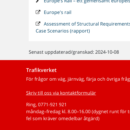
Europe’s Rail – ett gemensamt europei
Europe's rail
Assessment of Structural Requirements
Case Scenarios (rapport)
Senast uppdaterad/granskad: 2024-10-08
Trafikverket
För frågor om väg, järnväg, färja och övriga fråg
Skriv till oss via kontaktformulär
Ring, 0771-921 921
måndag–fredag kl. 8.00–16.00 (dygnet runt för 
fel som kräver omedelbar åtgärd)