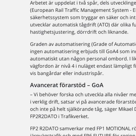
Arbetet är uppdelat i två spår, dels utveckli
(European Rail Traffic Management System - 
säkerhetssystem som tryggar en säker och int
utvecklar automatisk tågdrift (ATO) där olika f
hastighetsjustering, dörrdrift och liknande.
Graden av automatisering (Grade of Automati
ingen automatisering erbjuds till GoA4 som inn
automatiskt utan någon personal ombord. I li
vägfordon är nivå 4 i nuläget endast lämplig
vis bangårdar eller industrispår.
Avancerat förarstöd – GoA
– Vi behöver forska och utveckla alla nivåer 
i verklig drift, satsar vi på avancerade föra
och inte på helt själkörande tåg, säger Mikael 
FP2R2DATO i Trafikverket.
FP2 R2DATO samverkar med FP1 MOTIONAL rö
järnvägstrafik och med FP6 FUTURE för regional