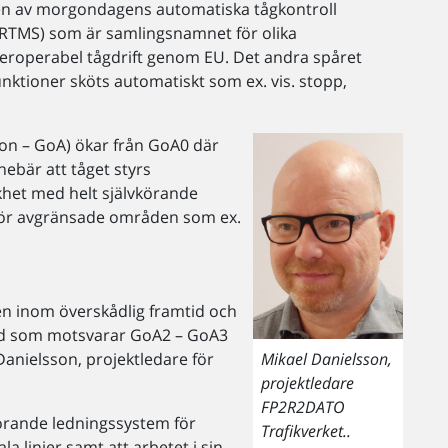
ngen av morgondagens automatiska tågkontroll
ERTMS) som är samlingsnamnet för olika
eroperabel tågdrift genom EU. Det andra spåret
unktioner sköts automatiskt som ex. vis. stopp,
on – GoA) ökar från GoA0 där
ebär att tåget styrs
khet med helt självkörande
t för avgränsade områden som ex.
men inom överskådlig framtid och
rstöd som motsvarar GoA2 – GoA3
Danielsson, projektledare för
Mikael Danielsson,
projektledare
FP2R2DATO
rande ledningssystem för
Trafikverket..
a linjer samt att arbetet i sin