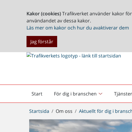
Kakor (cookies)
Trafikverket använder kakor fö
användandet av dessa kakor.
Läs mer om kakor och hur du avaktiverar dem
Jag förstår
Start
För dig i branschen
Tjänste
Startsida
Du
Startsida
Om oss
Aktuellt för dig i brans
är
här: