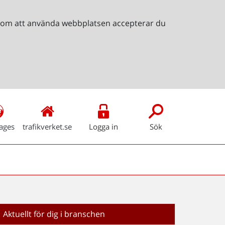
Genom att använda webbplatsen accepterar du
ages
trafikverket.se
Logga in
Sök
Aktuellt för dig i branschen