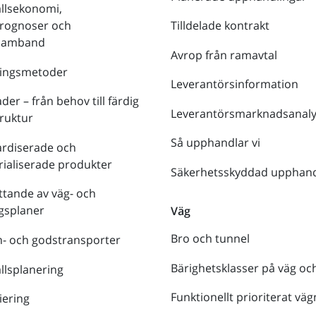
llsekonomi,
prognoser och
Tilldelade kontrakt
tsamband
Avrop från ramavtal
ringsmetoder
Leverantörsinformation
der – från behov till färdig
Leverantörsmarknadsanaly
truktur
Så upphandlar vi
ardiserade och
rialiserade produkter
Säkerhetsskyddad upphand
tande av väg- och
gsplaner
Väg
Bro och tunnel
- och godstransporter
Bärighetsklasser på väg oc
lsplanering
Funktionellt prioriterat väg
iering