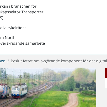
kan i branschen för
skapssektor Transporter
S)
ella cykelrådet
rm North -
överskridande samarbete
chen
Beslut fattat om avgörande komponent för det digit