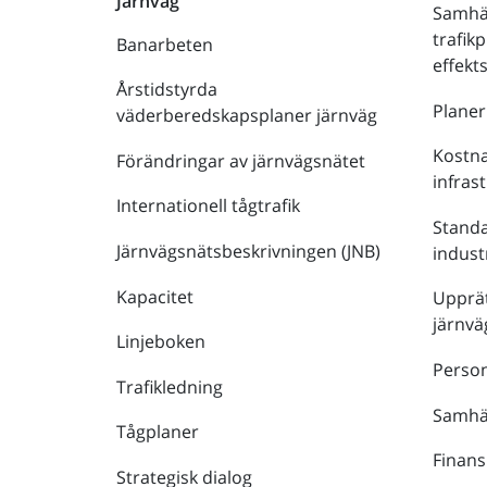
Järnväg
Samhä
trafik
Banarbeten
effek
Årstidstyrda
Plane
väderberedskapsplaner järnväg
Kostna
Förändringar av järnvägsnätet
infras
Internationell tågtrafik
Stand
Järnvägsnätsbeskrivningen (JNB)
indust
Kapacitet
Upprät
järnvä
Linjeboken
Person
Trafikledning
Samhäl
Tågplaner
Finans
Strategisk dialog