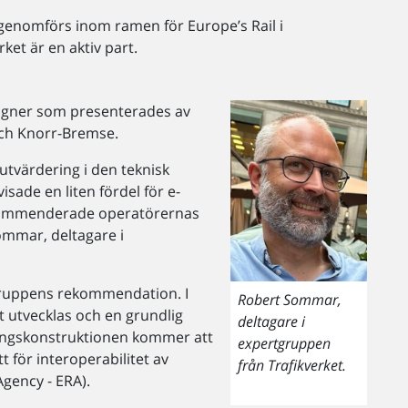
genomförs inom ramen för Europe’s Rail i
et är en aktiv part.
signer som presenterades av
och Knorr-Bremse.
utvärdering i den teknisk
de en liten fördel för e-
ekommenderade operatörernas
ommar, deltagare i
ruppens rekommendation. I
Robert Sommar,
 utvecklas och en grundlig
deltagare i
lingskonstruktionen kommer att
expertgruppen
tt för interoperabilitet av
från Trafikverket.
gency - ERA).