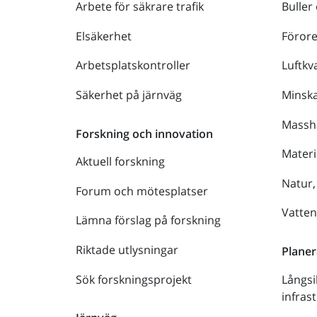
Arbete för säkrare trafik
Buller
Elsäkerhet
Föror
Arbetsplatskontroller
Luftkva
Säkerhet på järnväg
Minsk
Massh
Forskning och innovation
Materi
Aktuell forskning
Natur,
Forum och mötesplatser
Vatte
Lämna förslag på forskning
Riktade utlysningar
Planer
Sök forskningsprojekt
Långsi
infras