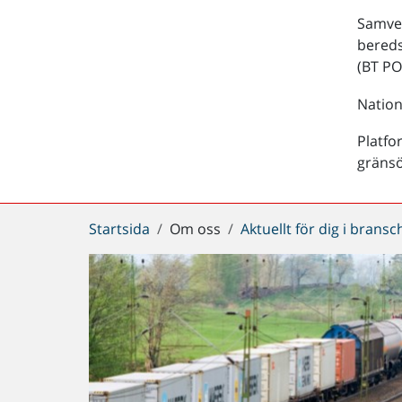
Samver
bered
(BT PO
Nation
Platfo
gräns
Du
Startsida
Om oss
Aktuellt för dig i brans
är
här: