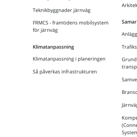
Arkite
Teknikbyggnader järnväg
Samar
FRMCS - framtidens mobilsystem
för järnväg
Anläg
Trafik
Klimatanpassning
Klimatanpassning i planeringen
Grund
trans
Så påverkas infrastrukturen
Samve
Bransc
Järnvä
Kompe
(Conne
Syste