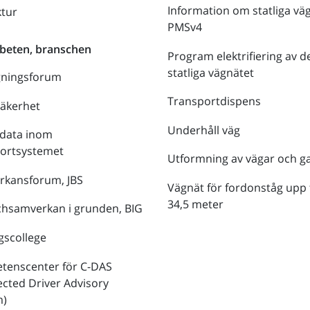
Information om statliga vä
ktur
PMSv4
beten, branschen
Program elektrifiering av d
statliga vägnätet
gningsforum
Transportdispens
säkerhet
Underhåll väg
data inom
portsystemet
Utformning av vägar och g
rkansforum, JBS
Vägnät för fordonståg upp t
34,5 meter
hsamverkan i grunden, BIG
gscollege
tenscenter för C-DAS
cted Driver Advisory
m)