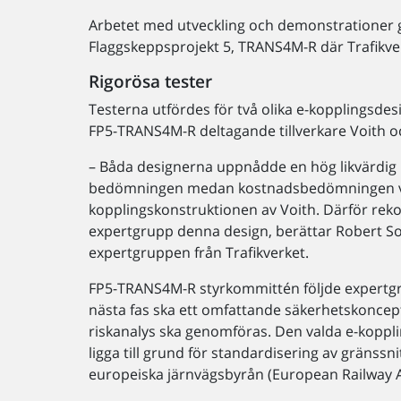
Arbetet med utveckling och demonstrationer 
Flaggskeppsprojekt 5, TRANS4M-R där Trafikverk
Rigorösa tester
Testerna utfördes för två olika e-kopplingsde
FP5-TRANS4M-R deltagande tillverkare Voith 
– Båda designerna uppnådde en hög likvärdig 
bedömningen medan kostnadsbedömningen visa
kopplingskonstruktionen av Voith. Därför r
expertgrupp denna design, berättar Robert S
expertgruppen från Trafikverket.
FP5-TRANS4M-R styrkommittén följde expertg
nästa fas ska ett omfattande säkerhetskoncept
riskanalys ska genomföras. Den valda e-kopp
ligga till grund för standardisering av gränssni
europeiska järnvägsbyrån (European Railway A