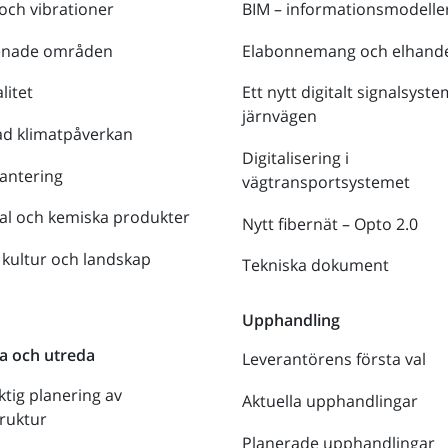
 och vibrationer
BIM – informationsmodelle
enade områden
Elabonnemang och elhande
litet
Ett nytt digitalt signalsyste
järnvägen
ad klimatpåverkan
Digitalisering i
antering
vägtransportsystemet
al och kemiska produkter
Nytt fibernät – Opto 2.0
 kultur och landskap
Tekniska dokument
n
Upphandling
a och utreda
Leverantörens första val
ktig planering av
Aktuella upphandlingar
truktur
Planerade upphandlingar