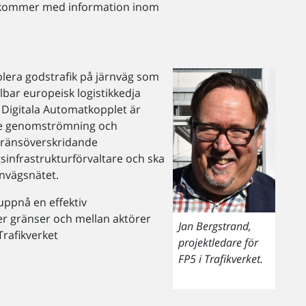
erkommer med information inom
lera godstrafik på järnväg som
lbar europeisk logistikkedja
Digitala Automatkopplet är
gre genomströmning och
gränsöverskridande
infrastrukturförvaltare och ska
rnvägsnätet.
uppnå en effektiv
r gränser och mellan aktörer
Jan Bergstrand,
Trafikverket
projektledare för
FP5 i Trafikverket.