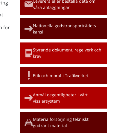
Leverera eller beställa data om
ring
våra anläggningar
l
Nationella godstransportrådets
m för
kansli
Styrande dokument, regelverk och
krav
Etik och moral i Trafikverket
Anmäl oegentligheter i vårt
visslarsystem
Materialförsörjning tekniskt
godkänt material