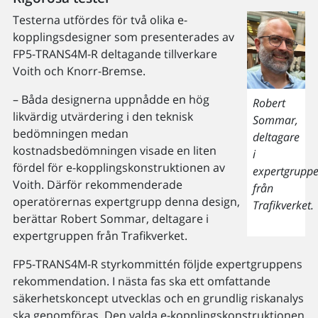
Testerna utfördes för två olika e-
kopplingsdesigner som presenterades av
FP5-TRANS4M-R deltagande tillverkare
Voith och Knorr-Bremse.
– Båda designerna uppnådde en hög
Robert
likvärdig utvärdering i den teknisk
Sommar,
bedömningen medan
deltagare
kostnadsbedömningen visade en liten
i
fördel för e-kopplingskonstruktionen av
expertgrupp
Voith. Därför rekommenderade
från
operatörernas expertgrupp denna design,
Trafikverket.
berättar Robert Sommar, deltagare i
expertgruppen från Trafikverket.
FP5-TRANS4M-R styrkommittén följde expertgruppens
rekommendation. I nästa fas ska ett omfattande
säkerhetskoncept utvecklas och en grundlig riskanalys
ska genomföras. Den valda e-kopplingskonstruktionen