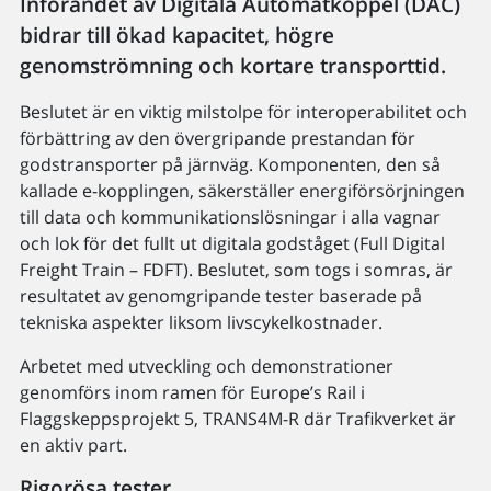
Införandet av Digitala Automatkoppel (DAC)
bidrar till ökad kapacitet, högre
genomströmning och kortare transporttid.
Beslutet är en viktig milstolpe för interoperabilitet och
förbättring av den övergripande prestandan för
godstransporter på järnväg. Komponenten, den så
kallade e-kopplingen, säkerställer energiförsörjningen
till data och kommunikationslösningar i alla vagnar
och lok för det fullt ut digitala godståget (Full Digital
Freight Train – FDFT). Beslutet, som togs i somras, är
resultatet av genomgripande tester baserade på
tekniska aspekter liksom livscykelkostnader.
Arbetet med utveckling och demonstrationer
genomförs inom ramen för Europe’s Rail i
Flaggskeppsprojekt 5, TRANS4M-R där Trafikverket är
en aktiv part.
Rigorösa tester