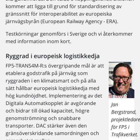
kommer att ligga till grund för standardisering av
gränssnitt för interoperabilitet av europeiska
järnvägsbyrån (European Railway Agency - ERA).
Testkörningar genomförs i Sverige och vi återkommer
med information inom kort.
Ryggrad i europeisk logistikkedja
FP5-TRANS4M-R:s övergripande mål är att
etablera godstrafik på järnväg som
ryggraden i en klimatsmart och på alla
sätt hållbar europeisk logistikkedja med
hög kundnöjdhet. Implementering av det
Digitala Automatkopplet är avgörande
Jan
och bidrar till ökad kapacitet, högre
Bergstrand,
genomströmning och snabbare
projektledar
transporter. DAC stärker även den
för FP5 i
gränsöverskridande samordningen och
Trafikverket.