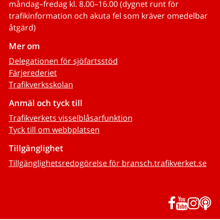
måndag–fredag kl. 8.00–16.00 (dygnet runt för
trafikinformation och akuta fel som kräver omedelbar
åtgärd)
Mer om
Delegationen för sjöfartsstöd
Färjerederiet
Trafikverksskolan
Anmäl och tyck till
Trafikverkets visselblåsarfunktion
Tyck till om webbplatsen
Tillgänglighet
Tillgänglighetsredogörelse för bransch.trafikverket.se
Facebook
YouTub
Inst
P