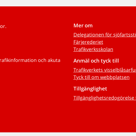
Mer om
or.
Delegationen för sjöfartss
Färjerederiet
Trafikverksskolan
trafikinformation och akuta
Anmäl och tyck till
Trafikverkets visselblåsarf
Tyck till om webbplatsen
Tillgänglighet
Tillgänglighetsredogörelse 