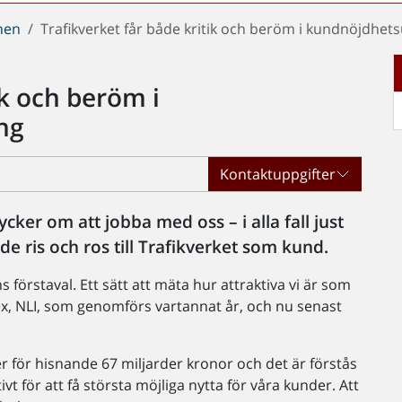
chen
Trafikverket får både kritik och beröm i kundnöjdhe
ik och beröm i
ng
Kontaktuppgifter
cker om att jobba med oss – i alla fall just
e ris och ros till Trafikverket som kund.
 förstaval. Ett sätt att mäta hur attraktiva vi är som
x, NLI, som genomförs vartannat år, och nu senast
er för hisnande 67 miljarder kronor och det är förstås
vt för att få största möjliga nytta för våra kunder. Att