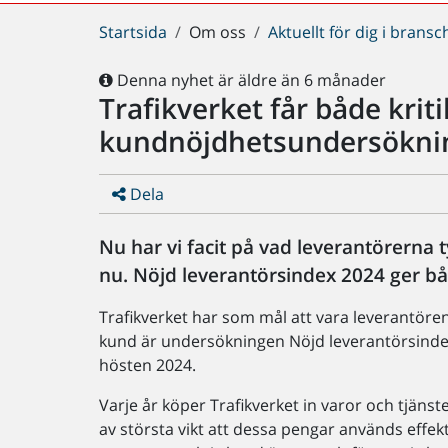
Du
Startsida
Om oss
Aktuellt för dig i brans
är
här:
Denna nyhet är äldre än 6 månader
Trafikverket får både krit
kundnöjdhetsundersökni
Dela
Nu har vi facit på vad leverantörerna ty
nu. Nöjd leverantörsindex 2024 ger båd
Trafikverket har som mål att vara leverantörens
kund är undersökningen Nöjd leverantörsinde
hösten 2024.
Varje år köper Trafikverket in varor och tjänst
av största vikt att dessa pengar används effekti