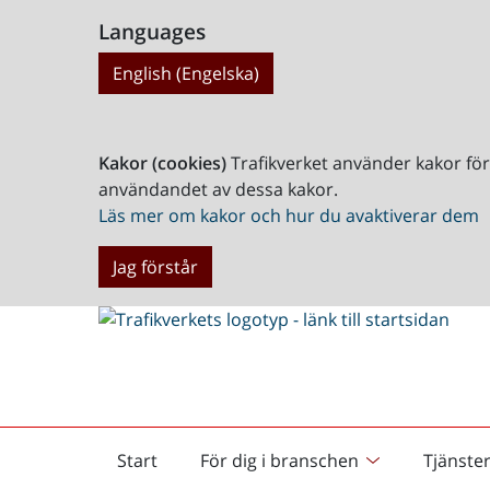
Languages
English (Engelska)
Kakor (cookies)
Trafikverket använder kakor fö
användandet av dessa kakor.
Läs mer om kakor och hur du avaktiverar dem
Jag förstår
Start
För dig i branschen
Tjänste
Startsida