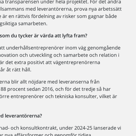
öka transparensen under hela projektet. För det andra
 tillsammans med leverantörerna, prova nya arbetssätt
e är en rättvis fördelning av risker som gagnar både
ngsiktiga samarbeten.
som du tycker är värda att lyfta fram?
sta att underhållsentreprenörer inom väg genomgående
innovation och utveckling och samarbete och relation i
 är det extra positivt att vägentreprenörerna
 åt rätt håll.
erna blir allt nöjdare med leveranserna från
la 88 procent sedan 2016, och för det tredje så har
törre entreprenörer och tekniska konsulter, vilket är
ed leverantörerna?
renad- och konsultkontrakt, under 2024-25 lanserade vi
klar nya affärsformer och genomför tidiga