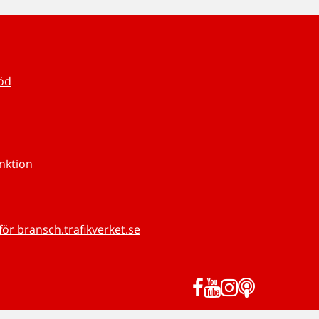
töd
unktion
för bransch.trafikverket.se
Facebook
YouTube
Instagram
Podd