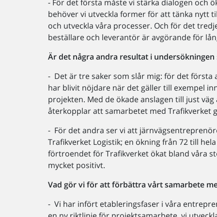
- För det första måste vi stärka dialogen och 
behöver vi utveckla former för att tänka nytt
och utveckla våra processer. Och för det tredj
beställare och leverantör är avgörande för lå
Är det några andra resultat i undersökningen 
- Det är tre saker som slår mig: för det för
har blivit nöjdare när det gäller till exempel 
projekten. Med de ökade anslagen till just väg
återkopplar att samarbetet med Trafikverket går
- För det andra ser vi att järnvägsentreprenör
Trafikverket Logistik; en ökning från 72 till he
förtroendet för Trafikverket ökat bland våra s
mycket positivt.
Vad gör vi för att förbättra vårt samarbete m
- Vi har infört etableringsfaser i våra entrep
en ny riktlinje för projektsamarbete, vi utvec