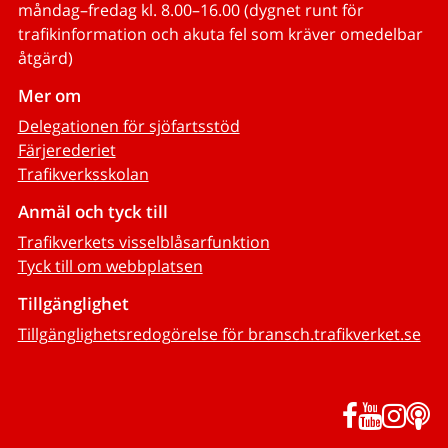
måndag–fredag kl. 8.00–16.00 (dygnet runt för
trafikinformation och akuta fel som kräver omedelbar
åtgärd)
Mer om
Delegationen för sjöfartsstöd
Färjerederiet
Trafikverksskolan
Anmäl och tyck till
Trafikverkets visselblåsarfunktion
Tyck till om webbplatsen
Tillgänglighet
Tillgänglighetsredogörelse för bransch.trafikverket.se
Facebook
YouTub
Inst
P