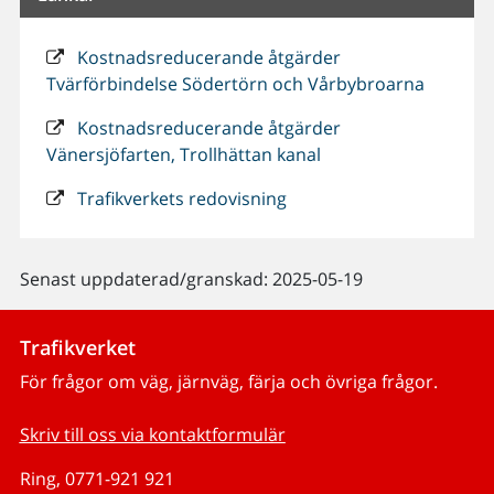
Kostnadsreducerande åtgärder
Tvärförbindelse Södertörn och Vårbybroarna
Kostnadsreducerande åtgärder
Vänersjöfarten, Trollhättan kanal
Trafikverkets redovisning
Senast uppdaterad/granskad: 2025-05-19
Trafikverket
För frågor om väg, järnväg, färja och övriga frågor.
Skriv till oss via kontaktformulär
Ring, 0771-921 921