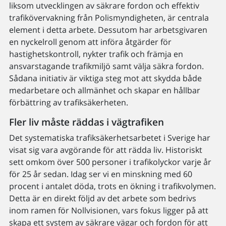
liksom utvecklingen av säkrare fordon och effektiv
trafikövervakning från Polismyndigheten, är centrala
element i detta arbete. Dessutom har arbetsgivaren
en nyckelroll genom att införa åtgärder för
hastighetskontroll, nykter trafik och främja en
ansvarstagande trafikmiljö samt välja säkra fordon.
Sådana initiativ är viktiga steg mot att skydda både
medarbetare och allmänhet och skapar en hållbar
förbättring av trafiksäkerheten.
Fler liv måste räddas i vägtrafiken
Det systematiska trafiksäkerhetsarbetet i Sverige har
visat sig vara avgörande för att rädda liv. Historiskt
sett omkom över 500 personer i trafikolyckor varje år
för 25 år sedan. Idag ser vi en minskning med 60
procent i antalet döda, trots en ökning i trafikvolymen.
Detta är en direkt följd av det arbete som bedrivs
inom ramen för Nollvisionen, vars fokus ligger på att
skapa ett system av säkrare vägar och fordon för att