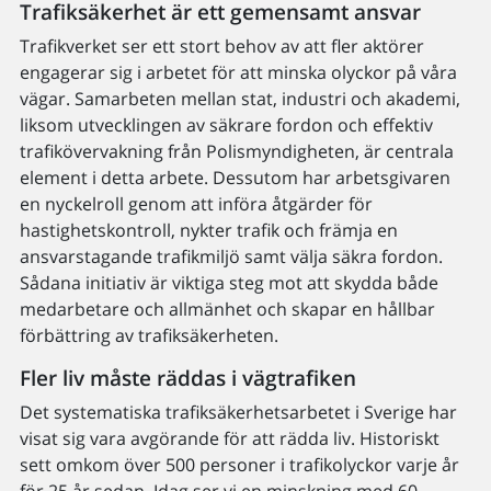
Trafiksäkerhet är ett gemensamt ansvar
Trafikverket ser ett stort behov av att fler aktörer
engagerar sig i arbetet för att minska olyckor på våra
vägar. Samarbeten mellan stat, industri och akademi,
liksom utvecklingen av säkrare fordon och effektiv
trafikövervakning från Polismyndigheten, är centrala
element i detta arbete. Dessutom har arbetsgivaren
en nyckelroll genom att införa åtgärder för
hastighetskontroll, nykter trafik och främja en
ansvarstagande trafikmiljö samt välja säkra fordon.
Sådana initiativ är viktiga steg mot att skydda både
medarbetare och allmänhet och skapar en hållbar
förbättring av trafiksäkerheten.
Fler liv måste räddas i vägtrafiken
Det systematiska trafiksäkerhetsarbetet i Sverige har
visat sig vara avgörande för att rädda liv. Historiskt
sett omkom över 500 personer i trafikolyckor varje år
för 25 år sedan. Idag ser vi en minskning med 60