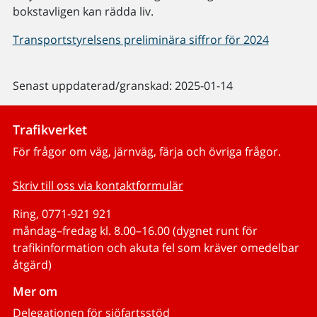
bokstavligen kan rädda liv.
Transportstyrelsens preliminära siffror för 2024
Senast uppdaterad/granskad: 2025-01-14
Trafikverket
För frågor om väg, järnväg, färja och övriga frågor.
Skriv till oss via kontaktformulär
Ring, 0771-921 921
måndag–fredag kl. 8.00–16.00 (dygnet runt för
trafikinformation och akuta fel som kräver omedelbar
åtgärd)
Mer om
Delegationen för sjöfartsstöd