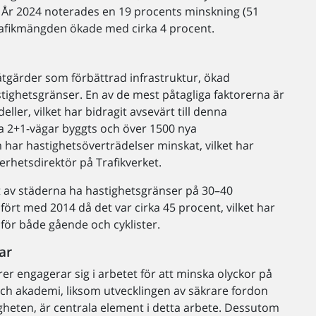
. År 2024 noterades en 19 procents minskning (51
rafikmängden ökade med cirka 4 procent.
 åtgärder som förbättrad infrastruktur, ökad
tighetsgränser. En av de mest påtagliga faktorerna är
eller, vilket har bidragit avsevärt till denna
ya 2+1-vägar byggts och över 1500 nya
 har hastighetsöverträdelser minskat, vilket har
äkerhetsdirektör på Trafikverket.
 av städerna ha hastighetsgränser på 30–40
rt med 2014 då det var cirka 45 procent, vilket har
 för både gående och cyklister.
ar
örer engagerar sig i arbetet för att minska olyckor på
och akademi, liksom utvecklingen av säkrare fordon
igheten, är centrala element i detta arbete. Dessutom