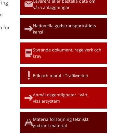
Leverera eller beställa data om
ring
våra anläggningar
l
Nationella godstransportrådets
m för
kansli
Styrande dokument, regelverk och
krav
Etik och moral i Trafikverket
Anmäl oegentligheter i vårt
visslarsystem
Materialförsörjning tekniskt
godkänt material