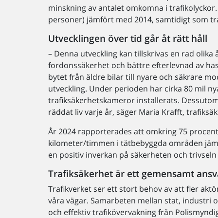
minskning av antalet omkomna i trafikolyckor
personer) jämfört med 2014, samtidigt som t
Utvecklingen över tid går åt rätt håll
– Denna utveckling kan tillskrivas en rad olika
fordonssäkerhet och bättre efterlevnad av has
bytet från äldre bilar till nyare och säkrare mod
utveckling. Under perioden har cirka 80 mil n
trafiksäkerhetskameror installerats. Dessutom
räddat liv varje år, säger Maria Krafft, trafiks
År 2024 rapporterades att omkring 75 procent
kilometer/timmen i tätbebyggda områden jämfö
en positiv inverkan på säkerheten och trivseln
Trafiksäkerhet är ett gemensamt ansv
Trafikverket ser ett stort behov av att fler akt
våra vägar. Samarbeten mellan stat, industri 
och effektiv trafikövervakning från Polismynd