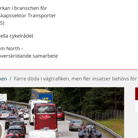
kan i branschen för
skapssektor Transporter
S)
ella cykelrådet
rm North -
överskridande samarbete
chen
Färre döda i vägtrafiken, men fler insatser behövs för