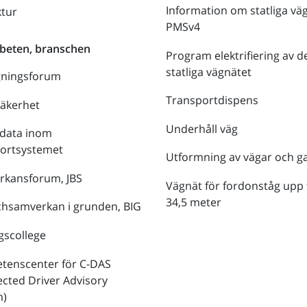
Information om statliga vä
ktur
PMSv4
beten, branschen
Program elektrifiering av d
statliga vägnätet
gningsforum
Transportdispens
säkerhet
Underhåll väg
data inom
portsystemet
Utformning av vägar och g
rkansforum, JBS
Vägnät för fordonståg upp t
34,5 meter
hsamverkan i grunden, BIG
gscollege
tenscenter för C-DAS
cted Driver Advisory
m)