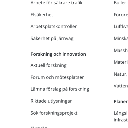
Arbete för säkrare trafik
Buller
Elsäkerhet
Föror
Arbetsplatskontroller
Luftkva
Säkerhet på järnväg
Minsk
Massh
Forskning och innovation
Materi
Aktuell forskning
Natur,
Forum och mötesplatser
Vatte
Lämna förslag på forskning
Riktade utlysningar
Planer
Sök forskningsprojekt
Långsi
infras