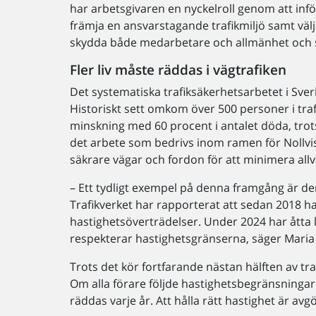
har arbetsgivaren en nyckelroll genom att inför
främja en ansvarstagande trafikmiljö samt välja
skydda både medarbetare och allmänhet och sk
Fler liv måste räddas i vägtrafiken
Det systematiska trafiksäkerhetsarbetet i Sveri
Historiskt sett omkom över 500 personer i trafi
minskning med 60 procent i antalet döda, trots 
det arbete som bedrivs inom ramen för Nollvisi
säkrare vägar och fordon för att minimera allv
– Ett tydligt exempel på denna framgång är d
Trafikverket har rapporterat att sedan 2018 h
hastighetsöverträdelser. Under 2024 har åtta li
respekterar hastighetsgränserna, säger Maria K
Trots det kör fortfarande nästan hälften av tra
Om alla förare följde hastighetsbegränsningarn
räddas varje år. Att hålla rätt hastighet är av