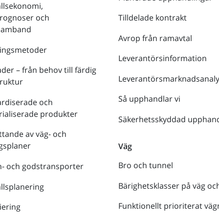
llsekonomi,
prognoser och
Tilldelade kontrakt
tsamband
Avrop från ramavtal
ringsmetoder
Leverantörsinformation
der – från behov till färdig
Leverantörsmarknadsanaly
truktur
Så upphandlar vi
ardiserade och
rialiserade produkter
Säkerhetsskyddad upphand
tande av väg- och
gsplaner
Väg
Bro och tunnel
- och godstransporter
Bärighetsklasser på väg oc
lsplanering
Funktionellt prioriterat väg
iering