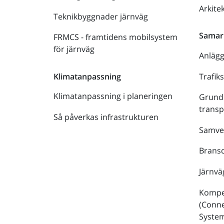
Arkite
Teknikbyggnader järnväg
Samar
FRMCS - framtidens mobilsystem
för järnväg
Anläg
Trafik
Klimatanpassning
Klimatanpassning i planeringen
Grund
trans
Så påverkas infrastrukturen
Samve
Bransc
Järnvä
Kompe
(Conne
Syste