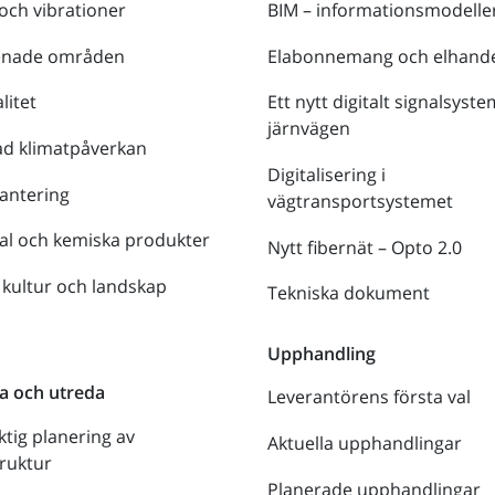
 och vibrationer
BIM – informationsmodelle
enade områden
Elabonnemang och elhande
litet
Ett nytt digitalt signalsyste
järnvägen
ad klimatpåverkan
Digitalisering i
antering
vägtransportsystemet
al och kemiska produkter
Nytt fibernät – Opto 2.0
 kultur och landskap
Tekniska dokument
n
Upphandling
a och utreda
Leverantörens första val
ktig planering av
Aktuella upphandlingar
truktur
Planerade upphandlingar