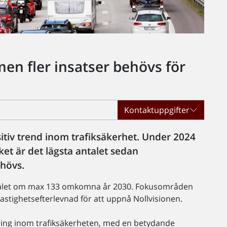
men fler insatser behövs för
Kontaktuppgifter
itiv trend inom trafiksäkerhet. Under 2024
et är det lägsta antalet sedan
hövs.
nå målet om max 133 omkomna år 2030. Fokusområden
astighetsefterlevnad för att uppnå Nollvisionen.
ckling inom trafiksäkerheten, med en betydande