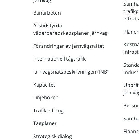
Järnväg
Samhä
trafik
Banarbeten
effek
Årstidstyrda
Plane
väderberedskapsplaner järnväg
Kostna
Förändringar av järnvägsnätet
infras
Internationell tågtrafik
Stand
Järnvägsnätsbeskrivningen (JNB)
indust
Kapacitet
Upprät
järnvä
Linjeboken
Person
Trafikledning
Samhäl
Tågplaner
Finans
Strategisk dialog