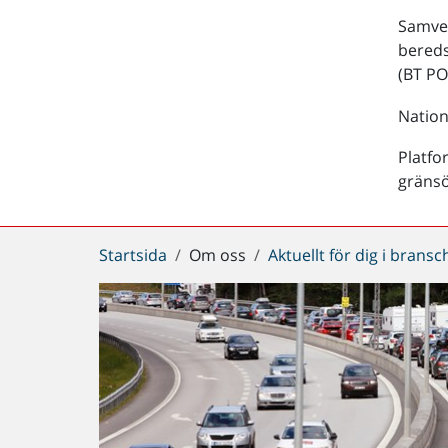
Samver
bered
(BT PO
Nation
Platfo
gräns
Du
Startsida
Om oss
Aktuellt för dig i brans
är
här: