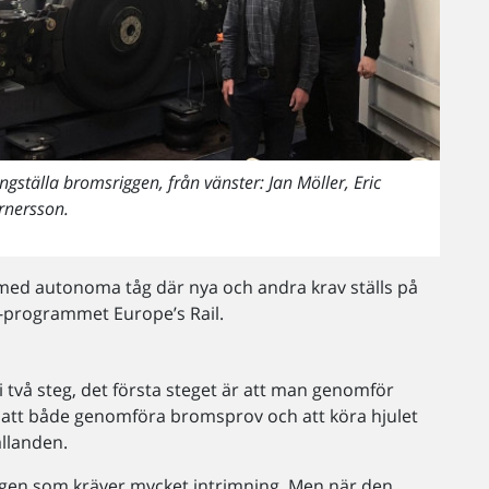
ställa bromsriggen, från vänster: Jan Möller, Eric
rnersson.
 med autonoma tåg där nya och andra krav ställs på
-programmet Europe’s Rail.
 två steg, det första steget är att man genomför
 att både genomföra bromsprov och att köra hjulet
ållanden.
riggen som kräver mycket intrimning. Men när den