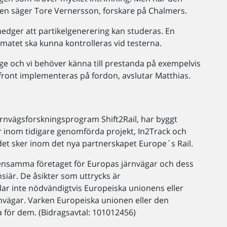
den säger Tore Vernersson, forskare på Chalmers.
medger att partikelgenerering kan studeras. En
limatet ska kunna kontrolleras vid testerna.
rige och vi behöver känna till prestanda på exempelvis
 front implementeras på fordon, avslutar Matthias.
järnvägsforskningsprogram Shift2Rail, har byggt
ar inom tidigare genomförda projekt, In2Track och
det sker inom det nya partnerskapet Europe´s Rail.
mensamma företaget för Europas järnvägar och dess
är. De åsikter som uttrycks är
lar inte nödvändigtvis Europeiska unionens eller
vägar. Varken Europeiska unionen eller den
 för dem. (Bidragsavtal: 101012456)