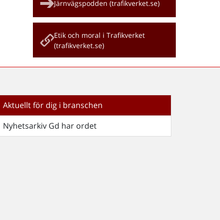
Järnvägspodden (trafikverket.se)
Etik och moral i Trafikverket
(trafikverket.se)
Aktuellt för dig i branschen
Nyhetsarkiv Gd har ordet