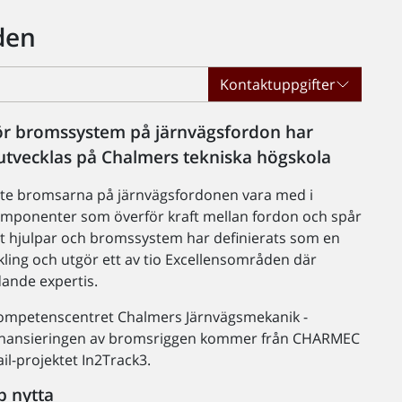
den
Kontaktuppgifter
 för bromssystem på järnvägsfordon har
utvecklas på Chalmers tekniska högskola
åste bromsarna på järnvägsfordonen vara med i
omponenter som överför kraft mellan fordon och spår
rådet hjulpar och bromssystem har definierats som en
ckling och utgör ett av tio Excellensområden där
edande expertis.
 Kompetenscentret Chalmers Järnvägsmekanik -
 Finansieringen av bromsriggen kommer från CHARMEC
il-projektet In2Track3.
b nytta