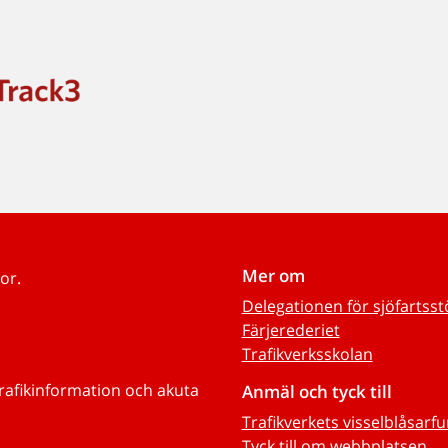
Mer om
or.
Delegationen för sjöfartss
Färjerederiet
Trafikverksskolan
trafikinformation och akuta
Anmäl och tyck till
Trafikverkets visselblåsarf
Tyck till om webbplatsen