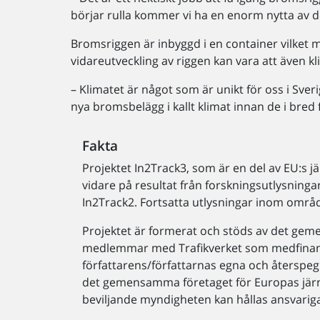
börjar rulla kommer vi ha en enorm nytta av 
Bromsriggen är inbyggd i en container vilket 
vidareutveckling av riggen kan vara att även k
– Klimatet är något som är unikt för oss i Sve
nya bromsbelägg i kallt klimat innan de i bred
Fakta
Projektet In2Track3, som är en del av EU:s 
vidare på resultat från forskningsutlysning
In2Track2. Fortsatta utlysningar inom områ
Projektet är formerat och stöds av det ge
medlemmar med Trafikverket som medfinansi
författarens/författarnas egna och återspeg
det gemensamma företaget för Europas järn
beviljande myndigheten kan hållas ansvariga