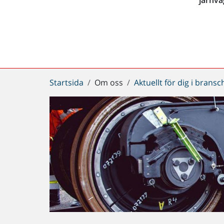
Du
Startsida
Om oss
Aktuellt för dig i brans
är
här: