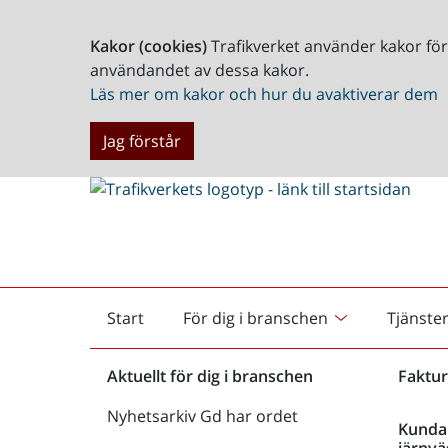
Kakor (cookies)
Trafikverket använder kakor fö
användandet av dessa kakor.
Läs mer om kakor och hur du avaktiverar dem
Jag förstår
Start
För dig i branschen
Tjänste
Startsida
Aktuellt för dig i branschen
Faktur
Nyhetsarkiv Gd har ordet
Kunda
järnvä