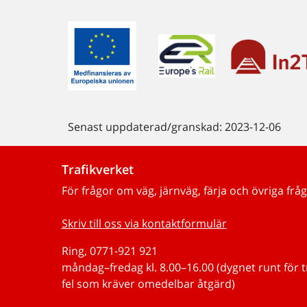
Senast uppdaterad/granskad: 2023-12-06
Trafikverket
För frågor om väg, järnväg, färja och övriga fråg
Skriv till oss via kontaktformulär
Ring, 0771-921 921
måndag–fredag kl. 8.00–16.00 (dygnet runt för 
fel som kräver omedelbar åtgärd)