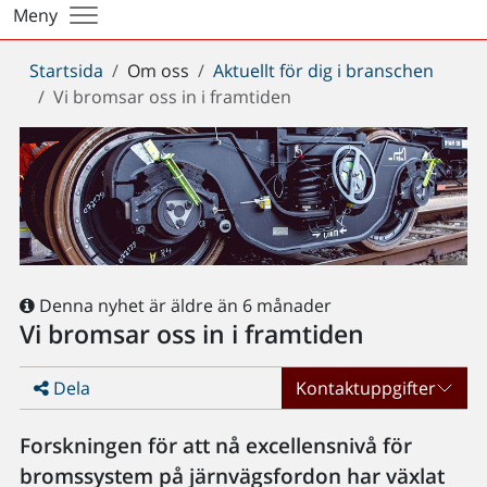
Meny
Du
Startsida
Om oss
Aktuellt för dig i branschen
är
Vi bromsar oss in i framtiden
här:
Denna nyhet är äldre än 6 månader
Vi bromsar oss in i framtiden
Dela
Kontaktuppgifter
Forskningen för att nå excellensnivå för
bromssystem på järnvägsfordon har växlat