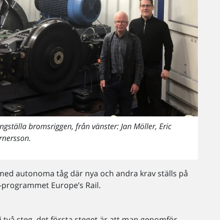
ställa bromsriggen, från vänster: Jan Möller, Eric
rnersson.
 med autonoma tåg där nya och andra krav ställs på
-programmet Europe’s Rail.
 två steg, det första steget är att man genomför