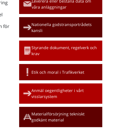
Leverera eller beställa data om
ring
våra anläggningar
l
Nationella godstransportrådets
m för
kansli
Styrande dokument, regelverk och
krav
Etik och moral i Trafikverket
Anmäl oegentligheter i vårt
visslarsystem
Materialförsörjning tekniskt
godkänt material