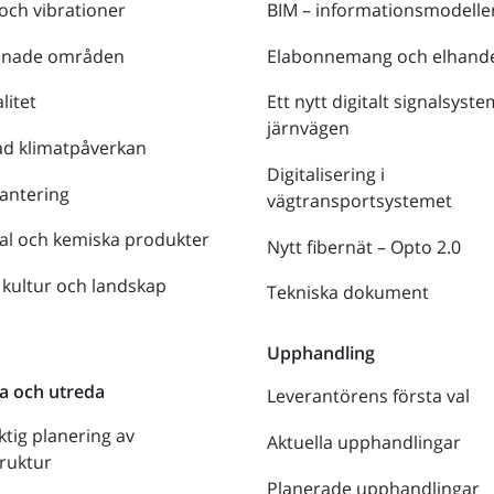
 och vibrationer
BIM – informationsmodelle
enade områden
Elabonnemang och elhande
litet
Ett nytt digitalt signalsyste
järnvägen
ad klimatpåverkan
Digitalisering i
antering
vägtransportsystemet
al och kemiska produkter
Nytt fibernät – Opto 2.0
 kultur och landskap
Tekniska dokument
n
Upphandling
a och utreda
Leverantörens första val
ktig planering av
Aktuella upphandlingar
truktur
Planerade upphandlingar