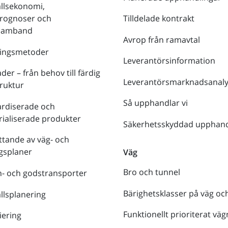
llsekonomi,
prognoser och
Tilldelade kontrakt
tsamband
Avrop från ramavtal
ringsmetoder
Leverantörsinformation
der – från behov till färdig
Leverantörsmarknadsanaly
truktur
Så upphandlar vi
ardiserade och
rialiserade produkter
Säkerhetsskyddad upphand
tande av väg- och
gsplaner
Väg
Bro och tunnel
- och godstransporter
Bärighetsklasser på väg oc
lsplanering
Funktionellt prioriterat väg
iering