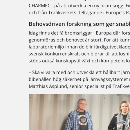
CHARMEC - på att utveckla en ny bromsrigg.
och från Trafikverkets deltagande i Europe’s Ra
Behovsdriven forskning som ger snab
Idag finns det få bromsriggar i Europa där for
genomföras och behovet är stort. För att kunn
laboratoriemiljö innan de blir färdigutvecklade.
svensk konkurrenskraft och bidrar till att lö
stöds också kunskapstillväxt och kompetensf
– Ska vi vara med och utveckla ett hållbart 
bibehållen hög säkerhet på järnvägssystemet må
Matthias Asplund, senior specialist på Trafikve