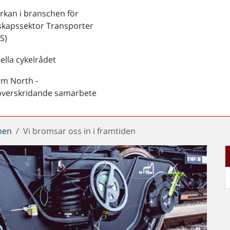
kan i branschen för
skapssektor Transporter
S)
ella cykelrådet
rm North -
överskridande samarbete
chen
Vi bromsar oss in i framtiden