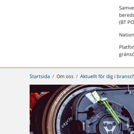
Samver
bered
(BT PO
Nation
Platfo
gräns
Du
Startsida
Om oss
Aktuellt för dig i brans
är
här: