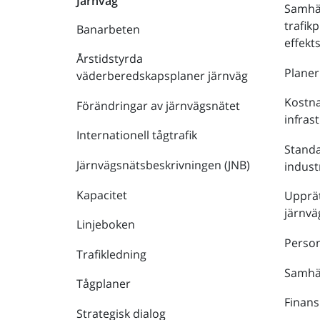
Järnväg
Samhä
trafik
Banarbeten
effek
Årstidstyrda
Plane
väderberedskapsplaner järnväg
Kostna
Förändringar av järnvägsnätet
infras
Internationell tågtrafik
Stand
Järnvägsnätsbeskrivningen (JNB)
indust
Kapacitet
Upprät
järnvä
Linjeboken
Person
Trafikledning
Samhäl
Tågplaner
Finans
Strategisk dialog