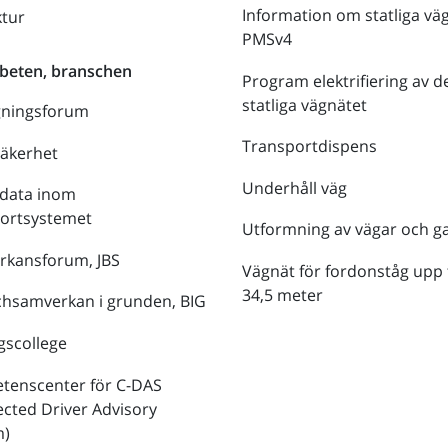
Information om statliga vä
ktur
PMSv4
beten, branschen
Program elektrifiering av d
statliga vägnätet
gningsforum
Transportdispens
säkerhet
Underhåll väg
data inom
portsystemet
Utformning av vägar och g
rkansforum, JBS
Vägnät för fordonståg upp t
34,5 meter
hsamverkan i grunden, BIG
gscollege
tenscenter för C-DAS
cted Driver Advisory
m)