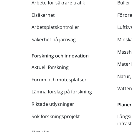
Arbete för säkrare trafik
Buller
Elsäkerhet
Föror
Arbetsplatskontroller
Luftkva
Säkerhet på järnväg
Minsk
Massh
Forskning och innovation
Materi
Aktuell forskning
Natur,
Forum och mötesplatser
Vatte
Lämna förslag på forskning
Riktade utlysningar
Planer
Sök forskningsprojekt
Långsi
infras