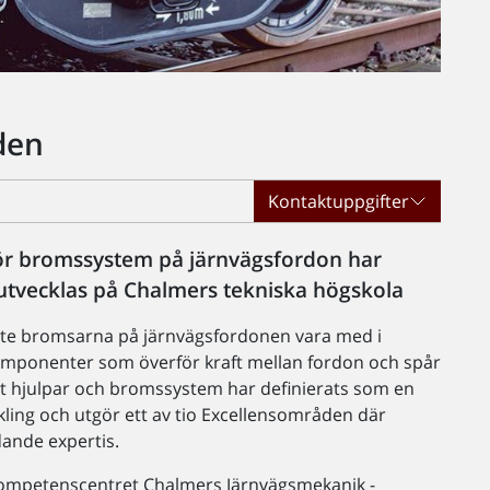
den
Kontaktuppgifter
 för bromssystem på järnvägsfordon har
utvecklas på Chalmers tekniska högskola
åste bromsarna på järnvägsfordonen vara med i
omponenter som överför kraft mellan fordon och spår
rådet hjulpar och bromssystem har definierats som en
ckling och utgör ett av tio Excellensområden där
edande expertis.
 Kompetenscentret Chalmers Järnvägsmekanik -