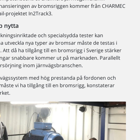
 Finansieringen av bromsriggen kommer från CHARMEC
il-projektet In2Track3.
b nytta
skningsinriktade och specialsydda tester kan
a utveckla nya typer av bromsar måste de testas i
 Att då ha tillgång till en bromsrigg i Sverige stärker
sningar snabbare kommer ut på marknaden. Parallellt
örsörjning inom järnvägsbranschen.
järnvägssystem med hög prestanda på fordonen och
ste vi ha tillgång till en bromsrigg, konstaterar
rket.