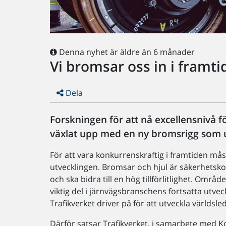
Denna nyhet är äldre än 6 månader
Vi bromsar oss in i framti
Dela
Forskningen för att nå excellensnivå
växlat upp med en ny bromsrigg som 
För att vara konkurrenskraftig i framtiden m
utvecklingen. Bromsar och hjul är säkerhetsk
och ska bidra till en hög tillförlitlighet. Om
viktig del i järnvägsbranschens fortsatta utve
Trafikverket driver på för att utveckla världsl
Därför satsar Trafikverket, i samarbete med