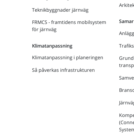
Arkite
Teknikbyggnader järnväg
Samar
FRMCS - framtidens mobilsystem
för järnväg
Anläg
Trafik
Klimatanpassning
Klimatanpassning i planeringen
Grund
trans
Så påverkas infrastrukturen
Samve
Bransc
Järnvä
Kompe
(Conne
Syste